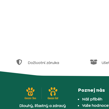


Doživotní záruka
Uše
Poznej nás
Náš příběh
Vaše hodnocen
Dlouhý, šťastný a zdravý