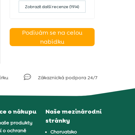
Zobrazit další recenze (1914)
Podívám se na celou
nabídku

írku
Zákaznická podpora 24/7
ce o nákupu
Naše mezinárodní
stránky
naše produkty
í o ochraně
Chorvatsko