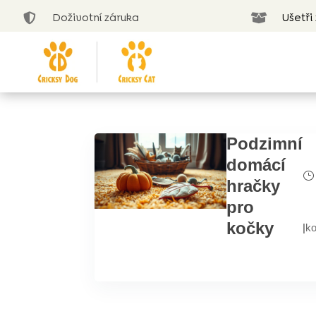
Doživotní záruka
Ušetři


Podzimní
domácí
hračky
pro
kočky
|
k