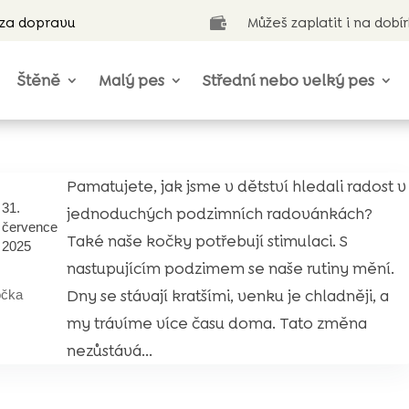
 za dopravu
Můžeš zaplatit i na dobí

Štěně
Malý pes
Střední nebo velký pes
Pamatujete, jak jsme v dětství hledali radost v
31.
jednoduchých podzimních radovánkách?
července
Také naše kočky potřebují stimulaci. S
2025
nastupujícím podzimem se naše rutiny mění.
Dny se stávají kratšími, venku je chladněji, a
očka
my trávíme více času doma. Tato změna
nezůstává...