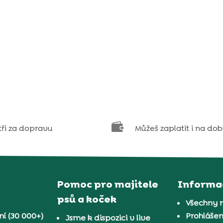

tři za dopravu
Můžeš zaplatit i na dob
Pomoc pro majitele
Informa
psů a koček
Všechny 
í (30 000+)
Prohlášen
Jsme k dispozici v live