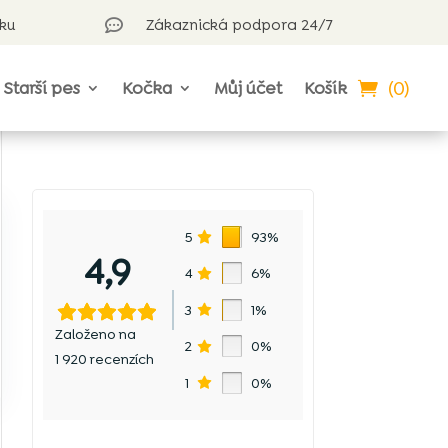
rku
Zákaznická podpora 24/7

(0)
Starší pes
Kočka
Můj účet
Košík
5
93%
4,9
4
6%
3
1%
Založeno na
2
0%
1 920 recenzích
1
0%