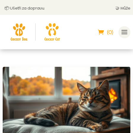
 Ušetři za dopravu
🤝
Můžeš zapla
(0)