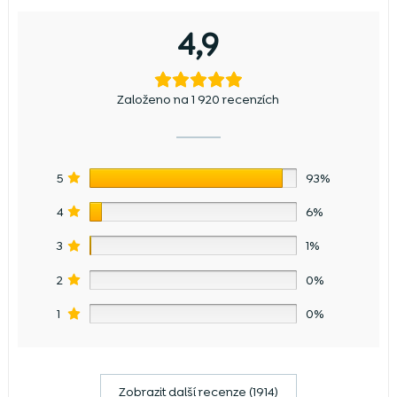
4,9
Založeno na 1 920 recenzích
5
93%
4
6%
3
1%
2
0%
1
0%
Zobrazit další recenze (1914)