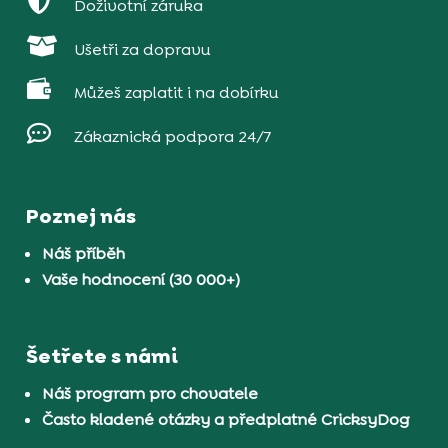

Doživotní záruka

Ušetři za dopravu

Můžeš zaplatit i na dobírku

Zákaznická podpora 24/7
Poznej nás
Náš příběh
Vaše hodnocení (30 000+)
Šetřete s námi
Náš program pro chovatele
Často kladené otázky a předplatné CricksyDog