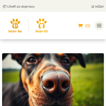
 Ušetři za dopravu
🤝
Můžeš zaplat
(0)