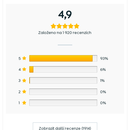
4,9
Založeno na 1 920 recenzích
5
93%
4
6%
3
1%
2
0%
1
0%
Zobrazit další recenze (1914)