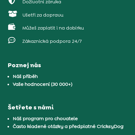

Doživotní záruka

Ušetři za dopravu

Můžeš zaplatit i na dobírku

Zákaznická podpora 24/7
Poznej nás
Náš příběh
Vaše hodnocení (30 000+)
Šetřete s námi
Náš program pro chovatele
Často kladené otázky a předplatné CricksyDog