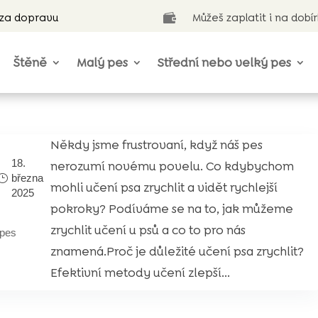
 za dopravu
Můžeš zaplatit i na dobí

Štěně
Malý pes
Střední nebo velký pes
Někdy jsme frustrovaní, když náš pes
18.
nerozumí novému povelu. Co kdybychom
března
mohli učení psa zrychlit a vidět rychlejší
2025
pokroky? Podíváme se na to, jak můžeme
zrychlit učení u psů a co to pro nás
pes
znamená.Proč je důležité učení psa zrychlit?
Efektivní metody učení zlepší...