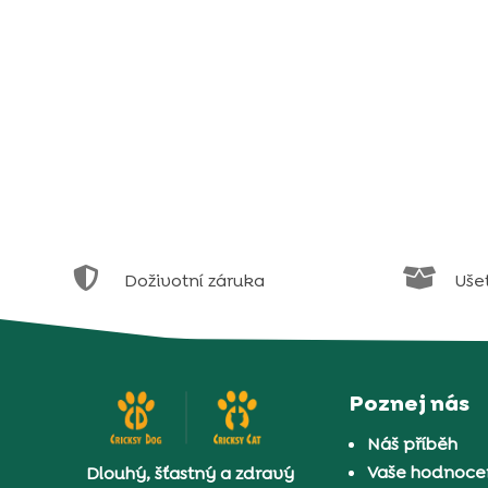


Doživotní záruka
Uše
Poznej nás
Náš příběh
Vaše hodnocen
Dlouhý, šťastný a zdravý