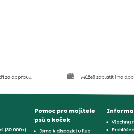

tři za dopravu
Můžeš zaplatit i na dob
Pomoc pro majitele
Informa
psů a koček
Všechny 
í (30 000+)
Prohlášen
Jsme k dispozici v live