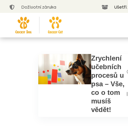
Doživotní záruka
Ušetři


Zrychlení
učebních
procesů u
psa – Vše,
co o tom
|
musíš
vědět!