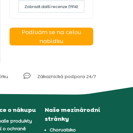
Zobrazit další recenze (1914)
Podívám se na celou
nabídku

írku
Zákaznická podpora 24/7
ce o nákupu
Naše mezinárodní
stránky
naše produkty
í o ochraně
Chorvatsko