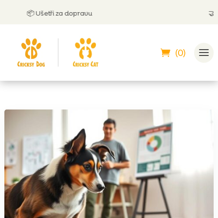
 Ušetři za dopravu
🤝
Můžeš zapl
(0)