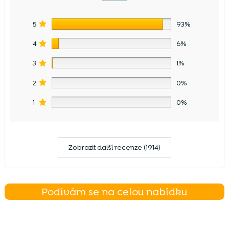
5
93%
4
6%
3
1%
2
0%
1
0%
Zobrazit další recenze (1914)
Podívám se na celou nabídku