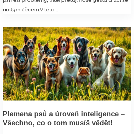
psi řeší problémy, interpretují naše gesta a učí se
novým věcem.V této...
Plemena psů a úroveň inteligence –
Všechno, co o tom musíš vědět!