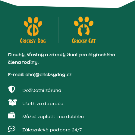
Dlouhý, šťastný a zdravý život pro čtyřnohého
člena rodiny.
E-mail: ahoj@cricksydog.cz

Doživotní záruka

Ušetři za dopravu

Můžeš zaplatit i na dobírku

Zákaznická podpora 24/7