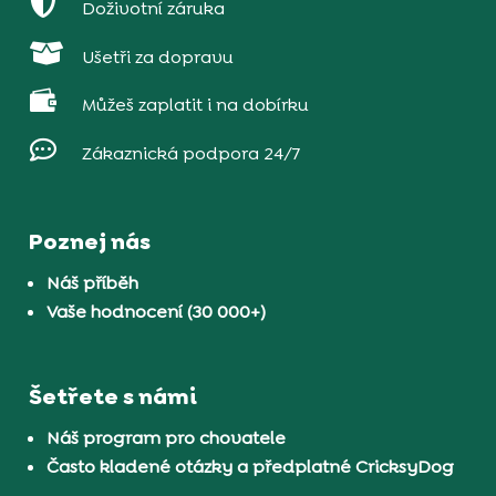

Doživotní záruka

Ušetři za dopravu

Můžeš zaplatit i na dobírku

Zákaznická podpora 24/7
Poznej nás
Náš příběh
Vaše hodnocení (30 000+)
Šetřete s námi
Náš program pro chovatele
Často kladené otázky a předplatné CricksyDog