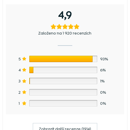
4,9
Založeno na 1 920 recenzích
5
93%
4
6%
3
1%
2
0%
1
0%
Zobrazit další recenze (1914)