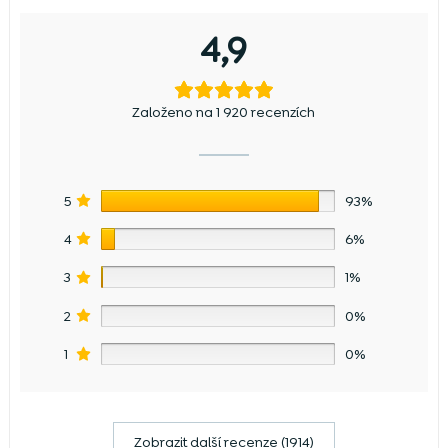
4,9
Založeno na 1 920 recenzích
5
93%
4
6%
3
1%
2
0%
1
0%
Zobrazit další recenze (1914)