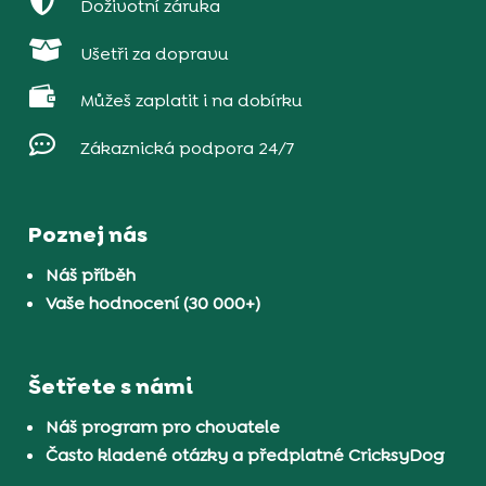

Doživotní záruka

Ušetři za dopravu

Můžeš zaplatit i na dobírku

Zákaznická podpora 24/7
Poznej nás
Náš příběh
Vaše hodnocení (30 000+)
Šetřete s námi
Náš program pro chovatele
Často kladené otázky a předplatné CricksyDog