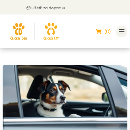
📦 Ušetři za dopravu

(0)