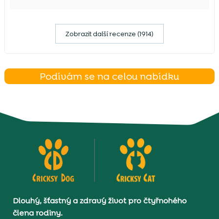
Zobrazit další recenze (1914)
Podívám se na celou nabídku
Dlouhý, šťastný a zdravý život pro čtyřnohého
člena rodiny.