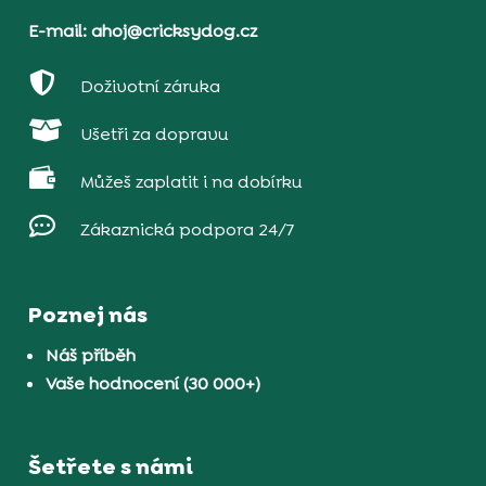
E-mail: ahoj@cricksydog.cz

Doživotní záruka

Ušetři za dopravu

Můžeš zaplatit i na dobírku

Zákaznická podpora 24/7
Poznej nás
Náš příběh
Vaše hodnocení (30 000+)
Šetřete s námi