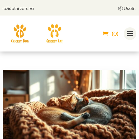
í záruka
📦 Ušetři za dopra
(0)