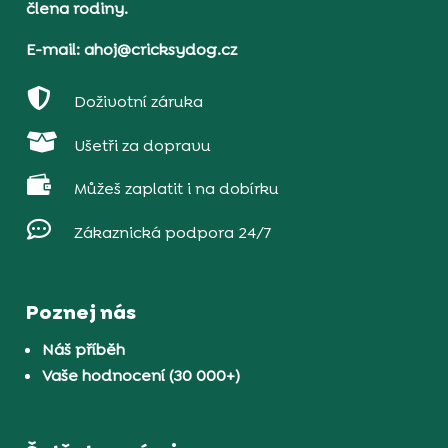
člena rodiny.
E-mail: ahoj@cricksydog.cz

Doživotní záruka

Ušetři za dopravu

Můžeš zaplatit i na dobírku

Zákaznická podpora 24/7
Poznej nás
Náš příběh
Vaše hodnocení (30 000+)