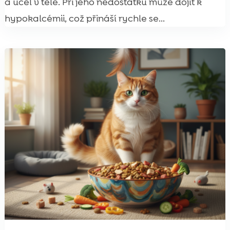
a účel v těle. Při jeho nedostatku může dojít k
hypokalcémii, což přináší rychle se...