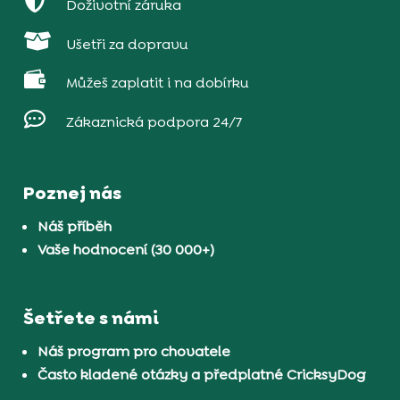

Doživotní záruka

Ušetři za dopravu

Můžeš zaplatit i na dobírku

Zákaznická podpora 24/7
Poznej nás
Náš příběh
Vaše hodnocení (30 000+)
Šetřete s námi
Náš program pro chovatele
Často kladené otázky a předplatné CricksyDog