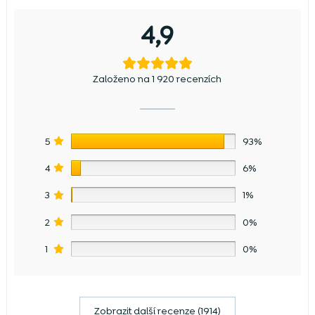
4,9
Založeno na 1 920 recenzích
5
93%
4
6%
3
1%
2
0%
1
0%
Zobrazit další recenze (1914)