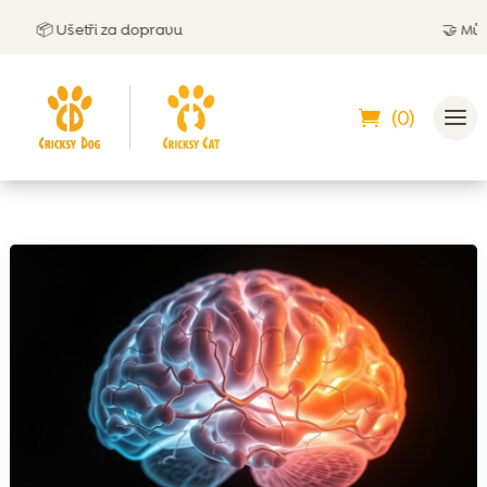
📦 Ušetři za dopravu
🤝
Můžeš z
(0)