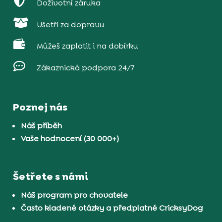

Doživotní záruka

Ušetři za dopravu

Můžeš zaplatit i na dobírku

Zákaznická podpora 24/7
Poznej nás
Náš příběh
Vaše hodnocení (30 000+)
Šetřete s námi
Náš program pro chovatele
Často kladené otázky a předplatné CricksyDog