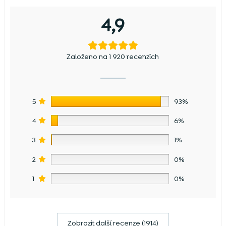
4,9
Založeno na 1 920 recenzích
5
93%
4
6%
3
1%
2
0%
1
0%
Zobrazit další recenze (1914)