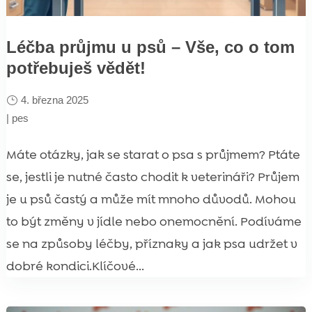
Léčba průjmu u psů – Vše, co o tom
potřebuješ vědět!
4. března 2025
|
pes
Máte otázky, jak se starat o psa s průjmem? Ptáte
se, jestli je nutné často chodit k veterináři? Průjem
je u psů častý a může mít mnoho důvodů. Mohou
to být změny v jídle nebo onemocnění. Podíváme
se na způsoby léčby, příznaky a jak psa udržet v
dobré kondici.Klíčové...