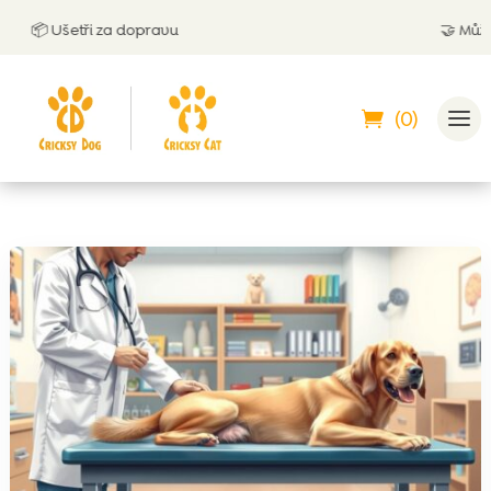
Ušetři za dopravu
🤝
Můžeš zaplat
(0)