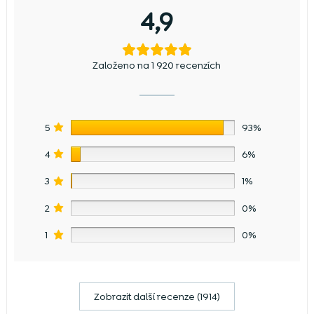
4,9
Založeno na 1 920 recenzích
5
93%
4
6%
3
1%
2
0%
1
0%
Zobrazit další recenze (1914)