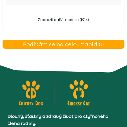
Zobrazit další recenze (1914)
Podívám se na celou nabídku
Dlouhý, šťastný a zdravý život pro čtyřnohého
člena rodiny.