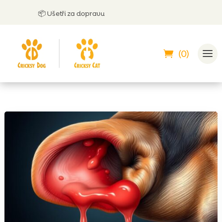
📦 Ušetři za dopravu
🤝
M
(0)