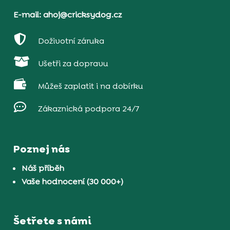
E-mail: ahoj@cricksydog.cz

Doživotní záruka

Ušetři za dopravu

Můžeš zaplatit i na dobírku

Zákaznická podpora 24/7
Poznej nás
Náš příběh
Vaše hodnocení (30 000+)
Šetřete s námi