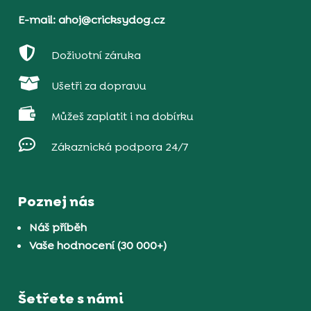
E-mail: ahoj@cricksydog.cz

Doživotní záruka

Ušetři za dopravu

Můžeš zaplatit i na dobírku

Zákaznická podpora 24/7
Poznej nás
Náš příběh
Vaše hodnocení (30 000+)
Šetřete s námi