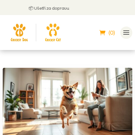
📦 Ušetři za dopravu

(0)