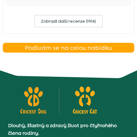
Zobrazit další recenze (1914)
Podívám se na celou nabídku
Dlouhý, šťastný a zdravý život pro čtyřnohého
člena rodiny.