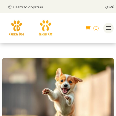
📦 Ušetři za dopravu
🤝
Můžeš zap
(0)