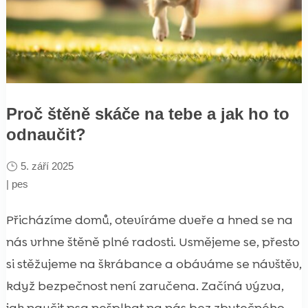
Proč štěně skáče na tebe a jak ho to
odnaučit?
5. září 2025
|
pes
Přicházíme domů, otevíráme dveře a hned se na
nás vrhne štěně plné radosti. Usmějeme se, přesto
si stěžujeme na škrábance a obáváme se návštěv,
když bezpečnost není zaručena. Začíná výzva,