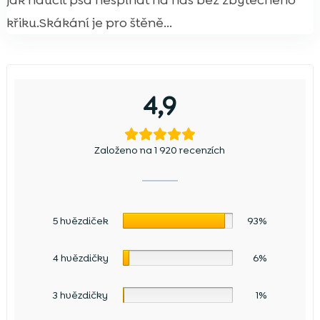
jak naučit psa nešplhat na nás bez zbytečného
křiku.Skákání je pro štěně...
4,9
Založeno na 1 920 recenzích
5 hvězdiček
93%
4 hvězdičky
6%
3 hvězdičky
1%