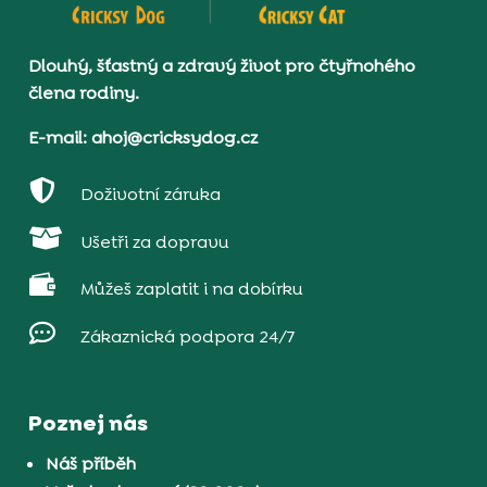
Dlouhý, šťastný a zdravý život pro čtyřnohého
člena rodiny.
E-mail: ahoj@cricksydog.cz

Doživotní záruka

Ušetři za dopravu

Můžeš zaplatit i na dobírku

Zákaznická podpora 24/7
Poznej nás
Náš příběh