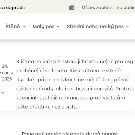
 za dopravu
Můžeš zaplatit i na dobí

Štěně
Malý pes
Střední nebo velký pes
Klíšťata na jaře představují hrozbu nejen pro psy
24.
prohánějící se lesem. Riziko útoku je stejně
února
vysoké i při procházkách ve městě.Jaro přináší
2026
oživení přírody, ale i probuzení parazitů. Proto je
es
esenciální zahájit ochranu psa proti klíšťatům
ještě předtím, než v srsti...
Přivezení nového štěněte domů přináší