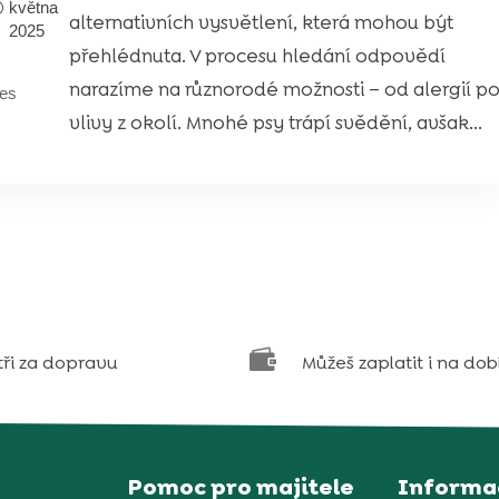
května
alternativních vysvětlení, která mohou být
2025
přehlédnuta. V procesu hledání odpovědí
narazíme na různorodé možnosti – od alergií p
es
vlivy z okolí. Mnohé psy trápí svědění, avšak...

tři za dopravu
Můžeš zaplatit i na dob
Pomoc pro majitele
Informa