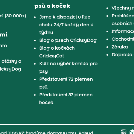
psů a koček
Všechny 
í (30 000+)
Prohlášen
Jsme k dispozici v live
osobních
chatu 24/7 každý den v
Informace
týdnu
ámi
Obchodn
Blog o psech CricksyDog
pro
Záruka
Blog o kočkách
Doprava 
CricksyCat
 otázky a
Kvíz na výběr krmiva pro
ricksyDog
psy
Představení 72 plemen
psů
Představení 37 plemen
koček
 nad 1100 Kč hradíme dopravu my. Pokud