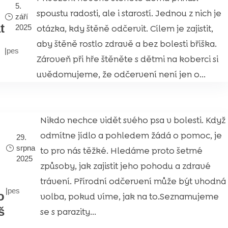
5.
spoustu radosti, ale i starostí. Jednou z nich je
září
t
otázka, kdy štěně odčervit. Cílem je zajistit,
2025
aby štěně rostlo zdravě a bez bolesti bříška.
|
pes
Zároveň při hře štěněte s dětmi na koberci si
uvědomujeme, že odčervení není jen o...
Nikdo nechce vidět svého psa v bolesti. Když
odmítne jídlo a pohledem žádá o pomoc, je
29.
srpna
to pro nás těžké. Hledáme proto šetrné
2025
způsoby, jak zajistit jeho pohodu a zdravé
trávení. Přírodní odčervení může být vhodná
|
pes
o
volba, pokud víme, jak na to.Seznamujeme
š
se s parazity...