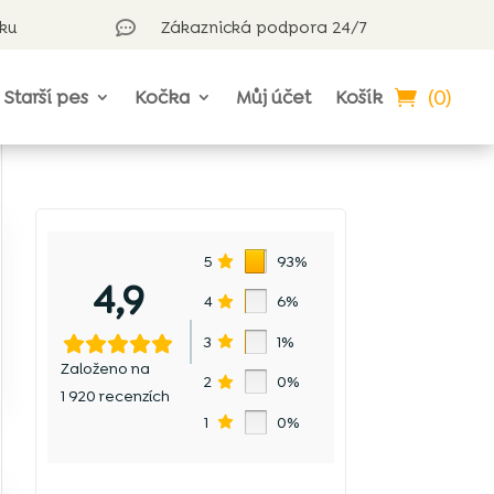
rku
Zákaznická podpora 24/7

(0)
Starší pes
Kočka
Můj účet
Košík
5
93%
4,9
4
6%
3
1%
Založeno na
2
0%
1 920 recenzích
1
0%