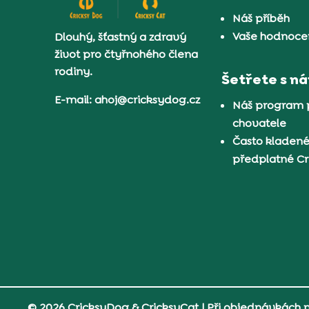
Náš příběh
Vaše hodnocen
Dlouhý, šťastný a zdravý
život pro čtyřnohého člena
rodiny.
Šetřete s n
E-mail: ahoj@cricksydog.cz
Náš program 
chovatele
Často kladené
předplatné C
© 2026 CricksyDog & CricksyCat
| Při objednávkách