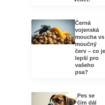
Černá
vojenská
moucha vs
moučný
červ – co j
lepší pro
vašeho
psa?
Pes se
čím dál