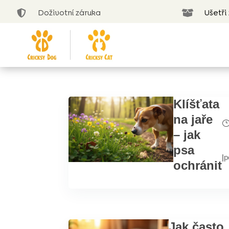
Doživotní záruka
Ušetři


Klíšťata
na jaře
– jak
psa
|
p
ochránit
Jak často