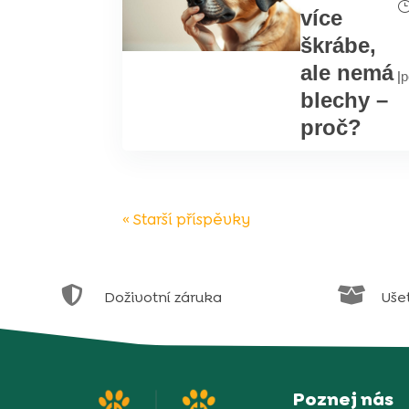
více
škrábe,
ale nemá
|
p
blechy –
proč?
« Starší příspěvky


Doživotní záruka
Uše
Poznej nás