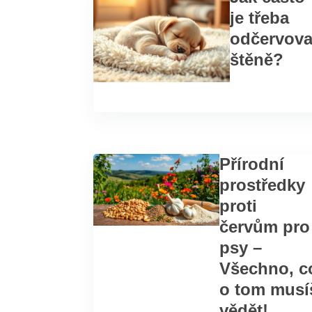
je třeba
odčervova
štěně?
Přírodní
prostředky
proti
červům pro
psy –
Všechno, c
o tom musí
vědět!