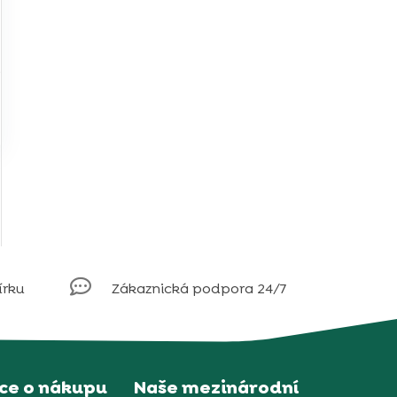
o

írku
Zákaznická podpora 24/7
ce o nákupu
Naše mezinárodní