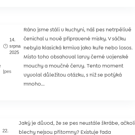
Ráno jsme stáli v kuchyni, náš pes netrpělivě
čenichal u nově připravené misky. V sáčku
14.
srpna
nebyla klasická krmiva jako kuře nebo losos.
2025
Místo toho obsahoval larvy černé vojenské
e
mouchy a moučné červy. Tento moment
|
pes
vyvolal důležitou otázku, s níž se potýká
mnoho...
Jaký je důvod, že se pes neustále škrábe, ačkol
22.
blechy nejsou přítomny? Existuje řada