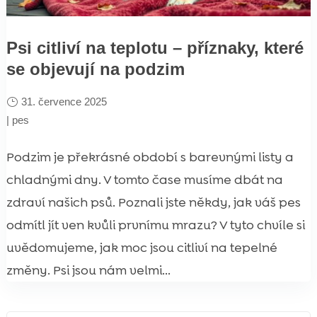
Psi citliví na teplotu – příznaky, které
se objevují na podzim
31. července 2025
|
pes
Podzim je překrásné období s barevnými listy a
chladnými dny. V tomto čase musíme dbát na
zdraví našich psů. Poznali jste někdy, jak váš pes
odmítl jít ven kvůli prvnímu mrazu? V tyto chvíle si
uvědomujeme, jak moc jsou citliví na tepelné
změny. Psi jsou nám velmi...