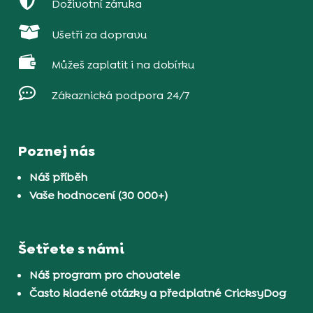

Doživotní záruka

Ušetři za dopravu

Můžeš zaplatit i na dobírku

Zákaznická podpora 24/7
Poznej nás
Náš příběh
Vaše hodnocení (30 000+)
Šetřete s námi
Náš program pro chovatele
Často kladené otázky a předplatné CricksyDog