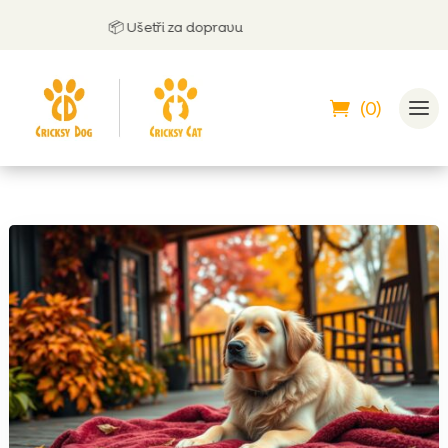
📦 Ušetři za dopravu
(0)