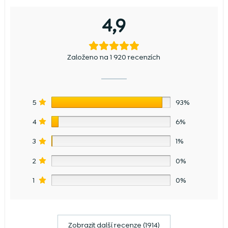
4,9
Založeno na 1 920 recenzích
5
93%
4
6%
3
1%
2
0%
1
0%
Zobrazit další recenze (1914)