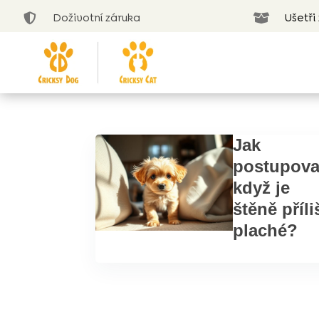
Doživotní záruka
Ušetři


Jak
postupova
když je
štěně příli
plaché?