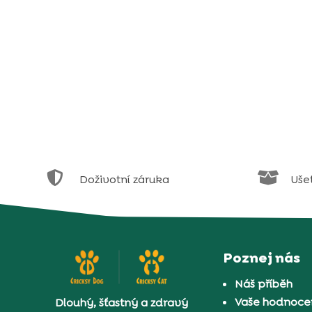


Doživotní záruka
Uše
Poznej nás
Náš příběh
Vaše hodnocen
Dlouhý, šťastný a zdravý