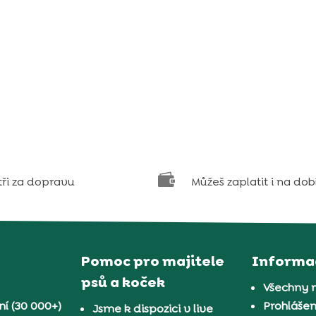

tři za dopravu
Můžeš zaplatit i na dob
Pomoc pro majitele
Informa
psů a koček
Všechny 
í (30 000+)
Prohlášen
Jsme k dispozici v live