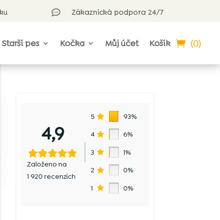
rku
Zákaznická podpora 24/7

(0)
Starší pes
Kočka
Můj účet
Košík
5
93%
4,9
4
6%
3
1%
y
Založeno na
2
0%
1 920 recenzích
1
0%