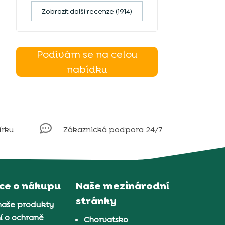
Zobrazit další recenze (1914)
Podívám se na celou
nabídku

írku
Zákaznická podpora 24/7
ce o nákupu
Naše mezinárodní
stránky
naše produkty
í o ochraně
Chorvatsko