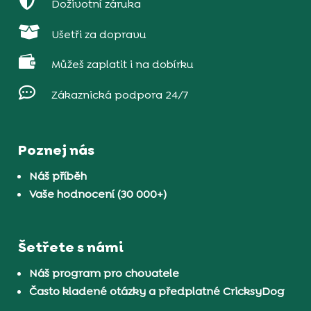

Doživotní záruka

Ušetři za dopravu

Můžeš zaplatit i na dobírku

Zákaznická podpora 24/7
Poznej nás
Náš příběh
Vaše hodnocení (30 000+)
Šetřete s námi
Náš program pro chovatele
Často kladené otázky a předplatné CricksyDog