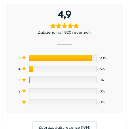
4,9
Založeno na 1 920 recenzích
5
93%
4
6%
3
1%
2
0%
1
0%
Zobrazit další recenze (1914)