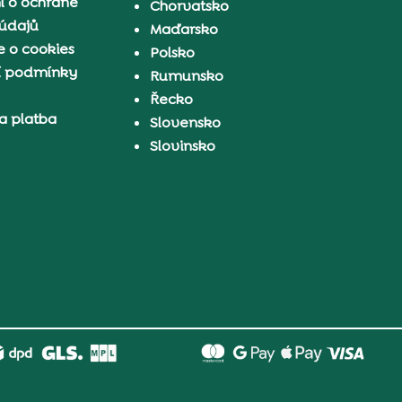
í o ochraně
Chorvatsko
 údajů
Maďarsko
 o cookies
Polsko
í podmínky
Rumunsko
Řecko
a platba
Slovensko
Slovinsko