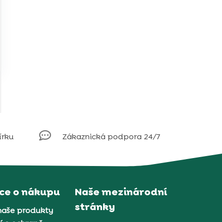

írku
Zákaznická podpora 24/7
ce o nákupu
Naše mezinárodní
stránky
naše produkty