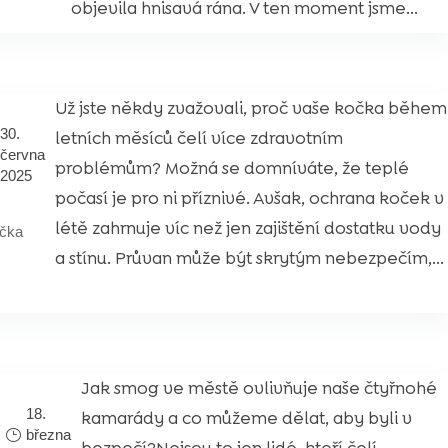
objevila hnisavá rána. V ten moment jsme...
Už jste někdy zvažovali, proč vaše kočka během
30.
letních měsíců čelí více zdravotním
června
problémům? Možná se domníváte, že teplé
2025
počasí je pro ni příznivé. Avšak, ochrana koček v
létě zahrnuje víc než jen zajištění dostatku vody
čka
a stínu. Průvan může být skrytým nebezpečím,...
Jak smog ve městě ovlivňuje naše čtyřnohé
18.
kamarády a co můžeme dělat, aby byli v
března