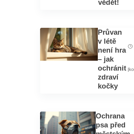
vědět!
Průvan
v létě
není hra
– jak
ochránit
|
ko
zdraví
kočky
Ochrana
psa před
městským