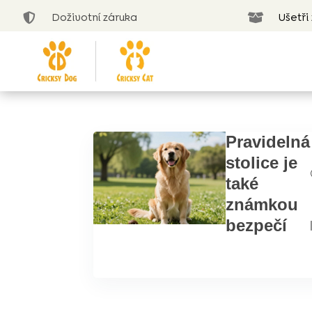
Doživotní záruka
Ušetři


Pravidelná
stolice je
také
známkou
bezpečí