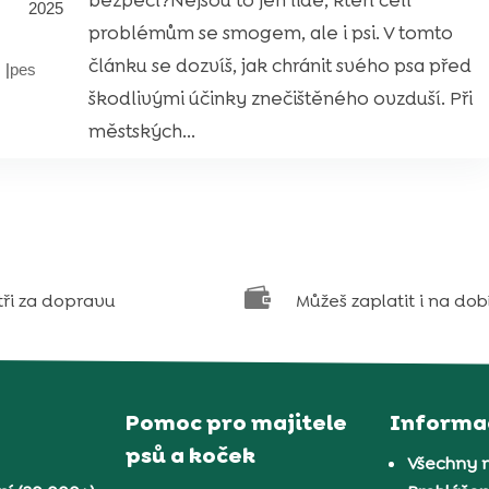
bezpečí?Nejsou to jen lidé, kteří čelí
2025
problémům se smogem, ale i psi. V tomto
článku se dozvíš, jak chránit svého psa před
|
pes
škodlivými účinky znečištěného ovzduší. Při
městských...

tři za dopravu
Můžeš zaplatit i na dob
Pomoc pro majitele
Informa
psů a koček
Všechny 