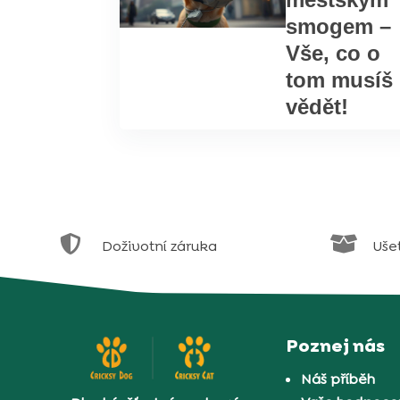
smogem –
Vše, co o
tom musíš
vědět!


Doživotní záruka
Uše
Poznej nás
Náš příběh