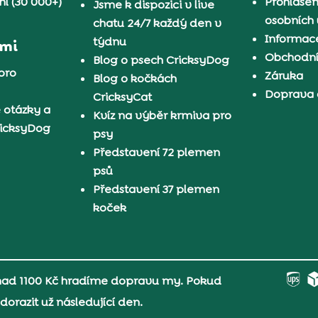
í (30 000+)
Prohlášen
Jsme k dispozici v live
osobních
chatu 24/7 každý den v
Informace
týdnu
ámi
Obchodn
Blog o psech CricksyDog
pro
Záruka
Blog o kočkách
Doprava 
CricksyCat
 otázky a
Kvíz na výběr krmiva pro
ricksyDog
psy
Představení 72 plemen
psů
Představení 37 plemen
koček
 nad 1100 Kč hradíme dopravu my. Pokud
orazit už následující den.