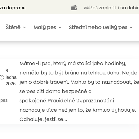
 za dopravu
Můžeš zaplatit i na dobí

Štěně
Malý pes
Střední nebo velký pes
Máme-li psa, který má stolici jako hodinky,
9.
nemělo by to být bráno na lehkou váhu. Nejde
ledna
jen o dobré trávení. Mohlo by to naznačovat, ž
2026
se pes cítí doma bezpečně a
spokojeně.Pravidelné vyprazdňování
|
pes
naznačuje více než jen to, že krmivo vyhovuje.
Odhaluje, jestli se...