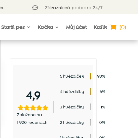
rku
Zákaznická podpora 24/7

(0)
Starší pes
Kočka
Můj účet
Košík
5 hvězdiček
93%
e
4,9
4 hvězdičky
6%
3 hvězdičky
1%
Založeno na
1 920 recenzích
2 hvězdičky
0%
1 hvězdička
0%