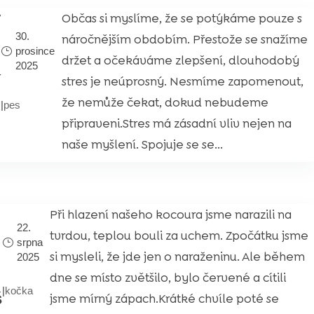
ý
Občas si myslíme, že se potýkáme pouze s
30.
náročnějším obdobím. Přestože se snažíme
prosince
držet a očekáváme zlepšení, dlouhodobý
2025
í
stres je neúprosný. Nesmíme zapomenout,
že nemůže čekat, dokud nebudeme
|
pes
připraveni.Stres má zásadní vliv nejen na
naše myšlení. Spojuje se se...
Při hlazení našeho kocoura jsme narazili na
22.
tvrdou, teplou bouli za uchem. Zpočátku jsme
srpna
si mysleli, že jde jen o naraženinu. Ale během
2025
dne se místo zvětšilo, bylo červené a cítili
|
kočka
š
jsme mírný zápach.Krátké chvíle poté se