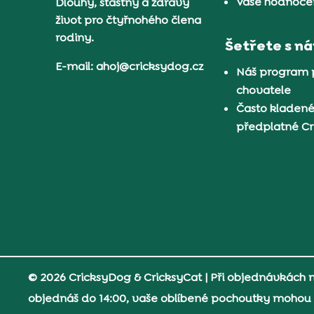
Vaše hodnocen
Dlouhý, šťastný a zdravý
život pro čtyřnohého člena
rodiny.
Šetřete s n
E-mail: ahoj@cricksydog.cz
Náš program 
chovatele
Často kladené
předplatné C
© 2026 CricksyDog & CricksyCat
| Při objednávkách
objednáš do 14:00, vaše oblíbené pochoutky mohou d