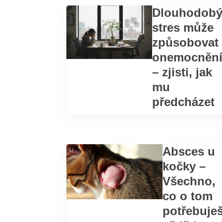
Dlouhodob
stres může
způsobovat
onemocněn
– zjisti, jak
mu
předcházet
Absces u
kočky –
Všechno,
co o tom
potřebuje