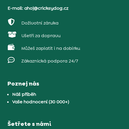
E-mail: ahoj@cricksydog.cz

Doživotní záruka

Ušetři za dopravu

Můžeš zaplatit i na dobírku

Zákaznická podpora 24/7
Poznej nás
Náš příběh
Vaše hodnocení (30 000+)
Šetřete s námi