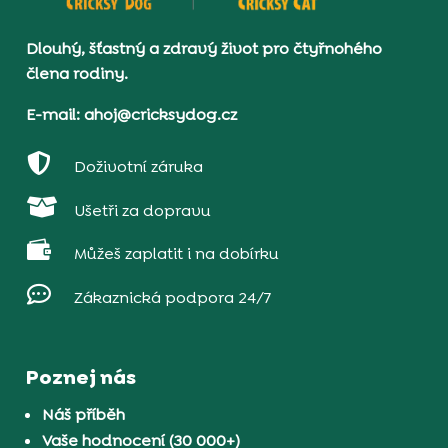
Dlouhý, šťastný a zdravý život pro čtyřnohého
člena rodiny.
E-mail: ahoj@cricksydog.cz

Doživotní záruka

Ušetři za dopravu

Můžeš zaplatit i na dobírku

Zákaznická podpora 24/7
Poznej nás
Náš příběh
Vaše hodnocení (30 000+)