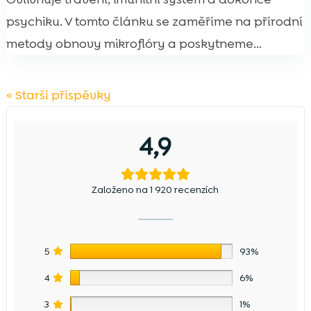
psychiku. V tomto článku se zaměříme na přírodní
metody obnovy mikroflóry a poskytneme...
« Starší příspěvky
4,9
Založeno na 1 920 recenzích
5
93%
4
6%
3
1%