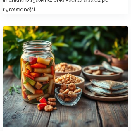
imunitního systému, přes kvalitu srsti až po
vyrovnanější...