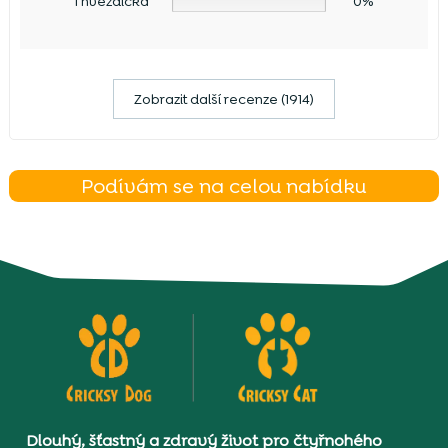
1 hvězdička
0%
Zobrazit další recenze (1914)
Podívám se na celou nabídku
Dlouhý, šťastný a zdravý život pro čtyřnohého