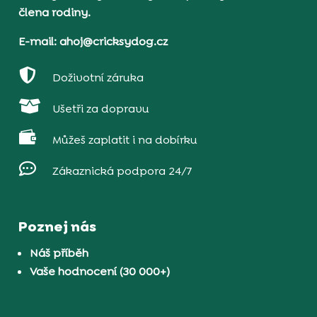
člena rodiny.
E-mail: ahoj@cricksydog.cz

Doživotní záruka

Ušetři za dopravu

Můžeš zaplatit i na dobírku

Zákaznická podpora 24/7
Poznej nás
Náš příběh
Vaše hodnocení (30 000+)