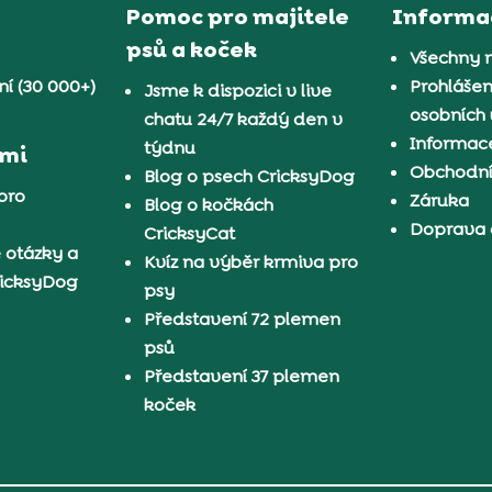
Pomoc pro majitele
Informa
psů a koček
Všechny 
í (30 000+)
Prohlášen
Jsme k dispozici v live
osobních
chatu 24/7 každý den v
Informace
týdnu
ámi
Obchodn
Blog o psech CricksyDog
pro
Záruka
Blog o kočkách
Doprava 
CricksyCat
 otázky a
Kvíz na výběr krmiva pro
ricksyDog
psy
Představení 72 plemen
psů
Představení 37 plemen
koček