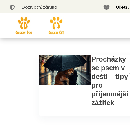
Doživotní záruka
Ušetři


Procházky
se psem v
dešti – tipy
pro
příjemnější
|
zážitek