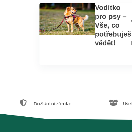
Vodítko
pro psy –
Vše, co
potřebuješ
vědět!


Doživotní záruka
Uše