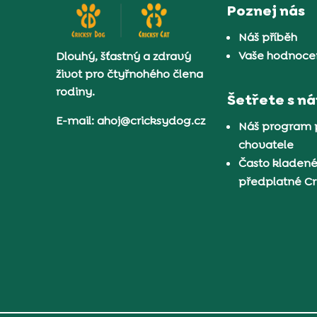
Poznej nás
Náš příběh
Vaše hodnocen
Dlouhý, šťastný a zdravý
život pro čtyřnohého člena
rodiny.
Šetřete s n
E-mail: ahoj@cricksydog.cz
Náš program 
chovatele
Často kladené
předplatné C