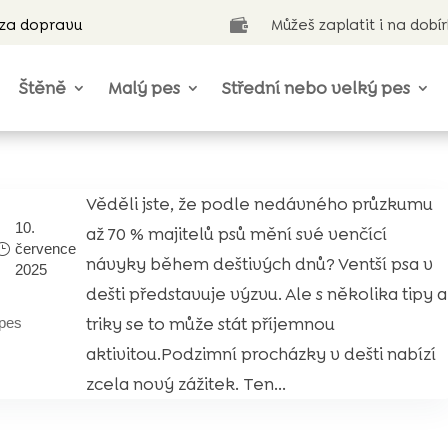
 za dopravu
Můžeš zaplatit i na dobí

Štěně
Malý pes
Střední nebo velký pes
Věděli jste, že podle nedávného průzkumu
10.
až 70 % majitelů psů mění své venčící
července
návyky během deštivých dnů? Ventší psa v
2025
dešti představuje výzvu. Ale s několika tipy a
triky se to může stát příjemnou
pes
aktivitou.Podzimní procházky v dešti nabízí
zcela nový zážitek. Ten...