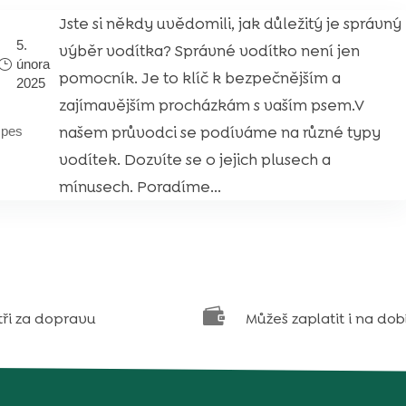
Jste si někdy uvědomili, jak důležitý je správný
5.
výběr vodítka? Správné vodítko není jen
února
pomocník. Je to klíč k bezpečnějším a
2025
zajímavějším procházkám s vaším psem.V
našem průvodci se podíváme na různé typy
|
pes
vodítek. Dozvíte se o jejich plusech a
mínusech. Poradíme...

tři za dopravu
Můžeš zaplatit i na dob