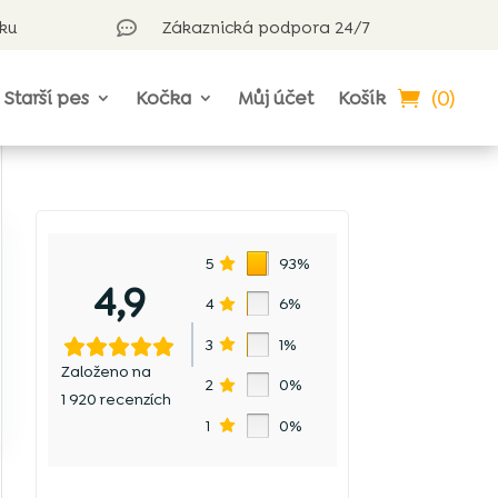
rku
Zákaznická podpora 24/7

(0)
Starší pes
Kočka
Můj účet
Košík
5
93%
4,9
4
6%
3
1%
Založeno na
2
0%
1 920 recenzích
1
0%