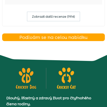
Zobrazit další recenze (1914)
Podívám se na celou nabídku
Dlouhý, šťastný a zdravý život pro čtyřnohého
člena rodiny.