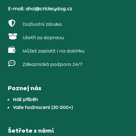
E-mail: ahoj@cricksydog.cz

Doživotní záruka

Ušetři za dopravu

Můžeš zaplatit i na dobírku

Zákaznická podpora 24/7
Poznej nás
Náš příběh
Vaše hodnocení (30 000+)
Šetřete s námi