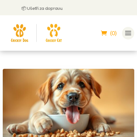
📦 Ušetři za dopravu
🤝
Mů
(0)