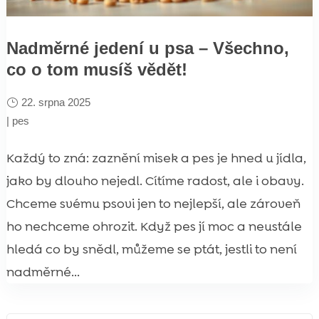
Nadměrné jedení u psa – Všechno,
co o tom musíš vědět!
22. srpna 2025
|
pes
Každý to zná: zaznění misek a pes je hned u jídla,
jako by dlouho nejedl. Cítíme radost, ale i obavy.
Chceme svému psovi jen to nejlepší, ale zároveň
ho nechceme ohrozit. Když pes jí moc a neustále
hledá co by snědl, můžeme se ptát, jestli to není
nadměrné...