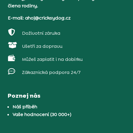
člena rodiny.
E-mail: ahoj@cricksydog.cz

Doživotní záruka

Ušetři za dopravu

Můžeš zaplatit i na dobírku

Zákaznická podpora 24/7
Poznej nás
Náš příběh
Vaše hodnocení (30 000+)