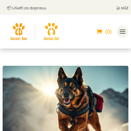
📦 Ušetři za dopravu
🤝
Můžeš zapl
(0)