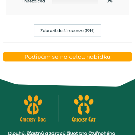
1 hvězdička
0%
Zobrazit další recenze (1914)
Podívám se na celou nabídku
Dlouhý, šťastný a zdravý život pro čtyřnohého