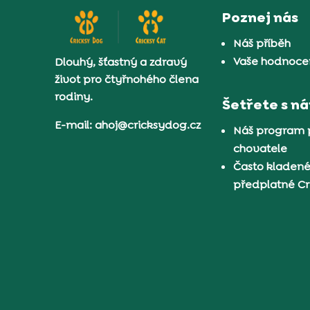
Poznej nás
Náš příběh
Vaše hodnocen
Dlouhý, šťastný a zdravý
život pro čtyřnohého člena
rodiny.
Šetřete s n
E-mail: ahoj@cricksydog.cz
Náš program 
chovatele
Často kladené
předplatné C