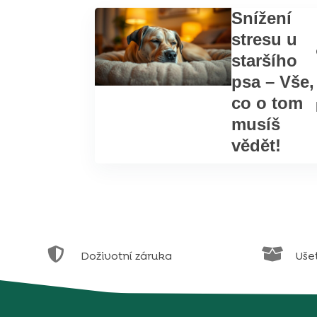
Snížení
stresu u
staršího
psa – Vše,
co o tom
musíš
vědět!


Doživotní záruka
Uše