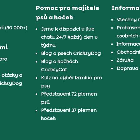
Pomoc pro majitele
Informa
psů a koček
Všechny 
í (30 000+)
Prohlášen
Jsme k dispozici v live
osobních
chatu 24/7 každý den v
Informace
týdnu
ámi
Obchodn
Blog o psech CricksyDog
pro
Záruka
Blog o kočkách
Doprava 
CricksyCat
 otázky a
Kvíz na výběr krmiva pro
ricksyDog
psy
Představení 72 plemen
psů
Představení 37 plemen
koček