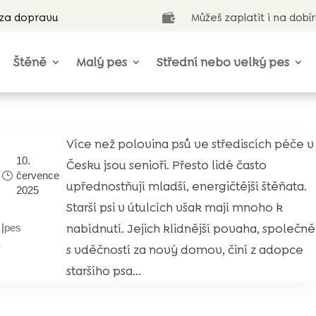
 za dopravu
Můžeš zaplatit i na dobí

Štěně
Malý pes
Střední nebo velký pes
Více než polovina psů ve střediscích péče v
10.
Česku jsou senioři. Přesto lidé často
července
upřednostňují mladší, energičtější štěňata.
2025
Starší psi v útulcích však mají mnoho k
nabídnutí. Jejich klidnější povaha, společně
|
pes
?
s vděčností za nový domov, činí z adopce
staršího psa...