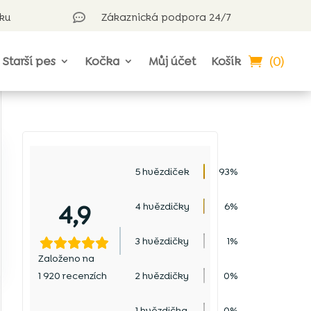
rku
Zákaznická podpora 24/7

(0)
Starší pes
Kočka
Můj účet
Košík
5 hvězdiček
93%
4,9
4 hvězdičky
6%
3 hvězdičky
1%
Založeno na
1 920 recenzích
2 hvězdičky
0%
1 hvězdička
0%