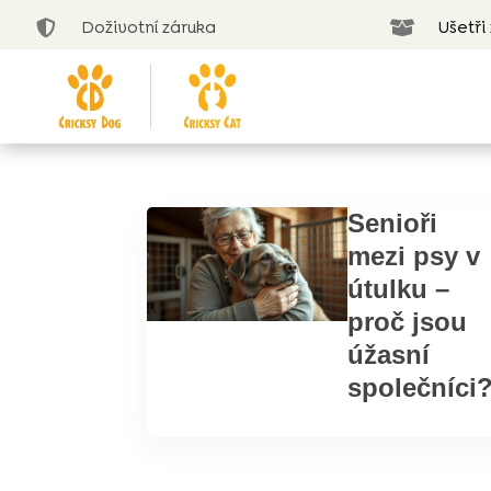
Doživotní záruka
Ušetři


Senioři
mezi psy v
útulku –
proč jsou
úžasní
společníci