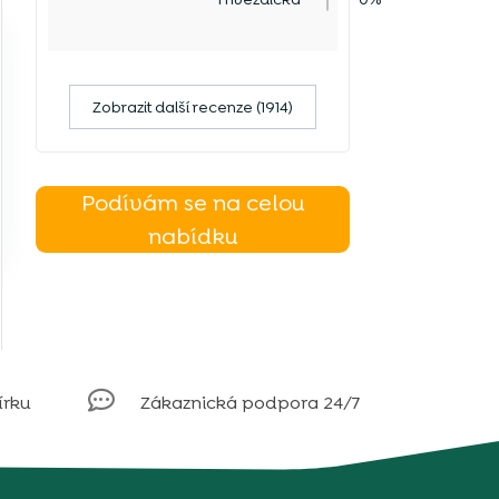
Zobrazit další recenze (1914)
Podívám se na celou
nabídku

írku
Zákaznická podpora 24/7