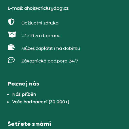
E-mail: ahoj@cricksydog.cz

Doživotní záruka

Ušetři za dopravu

Můžeš zaplatit i na dobírku

Zákaznická podpora 24/7
Poznej nás
Náš příběh
Vaše hodnocení (30 000+)
Šetřete s námi