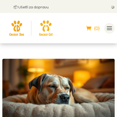
📦 Ušetři za dopravu
🤝
Může
(0)