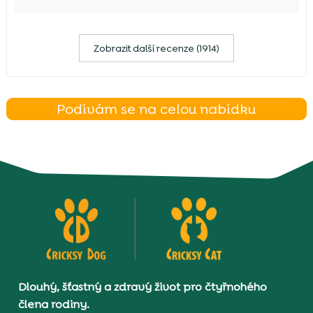
Zobrazit další recenze (1914)
Podívám se na celou nabídku
Dlouhý, šťastný a zdravý život pro čtyřnohého
člena rodiny.