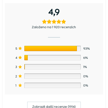
4,9
Založeno na 1 920 recenzích
5
93%
4
6%
3
1%
2
0%
1
0%
Zobrazit další recenze (1914)