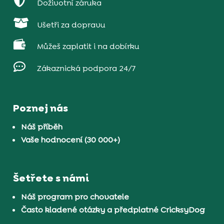

Doživotní záruka

Ušetři za dopravu

Můžeš zaplatit i na dobírku

Zákaznická podpora 24/7
Poznej nás
Náš příběh
Vaše hodnocení (30 000+)
Šetřete s námi
Náš program pro chovatele
Často kladené otázky a předplatné CricksyDog