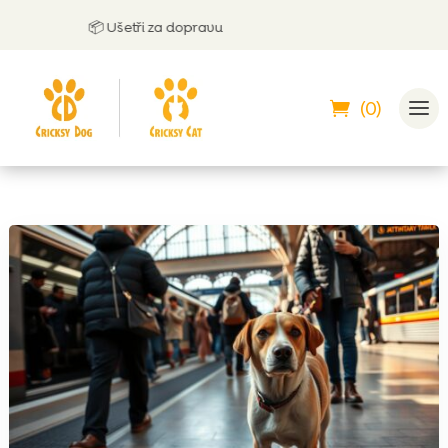
📦 Ušetři za dopravu

(0)