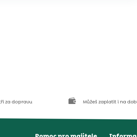

tři za dopravu
Můžeš zaplatit i na dob
Pomoc pro majitele
Informa