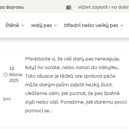
 za dopravu
Můžeš zaplatit i na dobí

Štěně
Malý pes
Střední nebo velký pes
Představte si, že váš starý pes nereaguje,
když ho voláte, nebo narazí do nábytku.
18.
března
Tato situace je těžká, ale správná péče
2025
může starým psům zajistit hezký život.
Ukážeme vám, jak poznat, že pes špatně
|
pes
slyší nebo vidí. Poradíme, jak starému psovi
pomoci se...