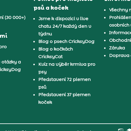
psů a koček
Všechny 
í (30 000+)
Prohlášen
Jsme k dispozici v live
osobních
chatu 24/7 každý den v
Informace
týdnu
ámi
Obchodn
Blog o psech CricksyDog
pro
Záruka
Blog o kočkách
Doprava 
CricksyCat
 otázky a
Kvíz na výběr krmiva pro
ricksyDog
psy
Představení 72 plemen
psů
Představení 37 plemen
koček