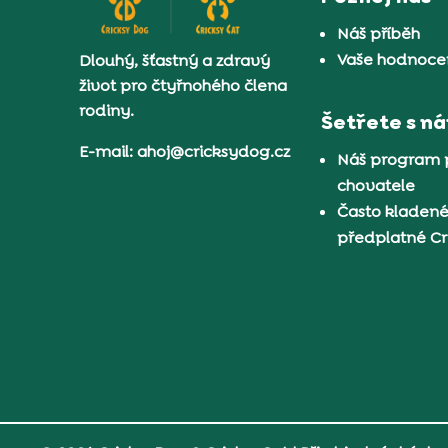
Náš příběh
Vaše hodnocen
Dlouhý, šťastný a zdravý
život pro čtyřnohého člena
rodiny.
Šetřete s n
E-mail: ahoj@cricksydog.cz
Náš program 
chovatele
Často kladené
předplatné C