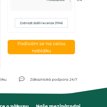
Zobrazit další recenze (1914)
Podívám se na celou
nabídku

írku
Zákaznická podpora 24/7
ce o nákupu
Naše mezinárodní