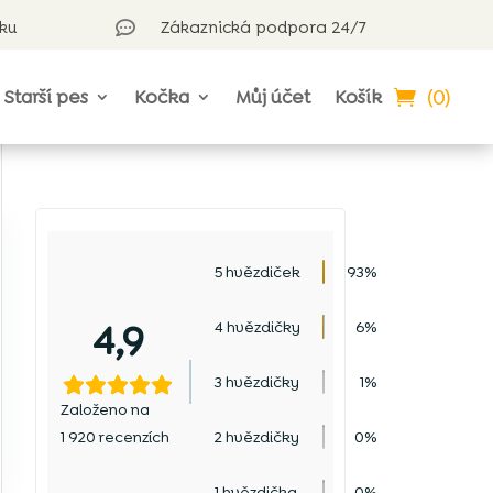
rku
Zákaznická podpora 24/7

(0)
Starší pes
Kočka
Můj účet
Košík
5 hvězdiček
93%
4,9
4 hvězdičky
6%
3 hvězdičky
1%
Založeno na
1 920 recenzích
2 hvězdičky
0%
1 hvězdička
0%