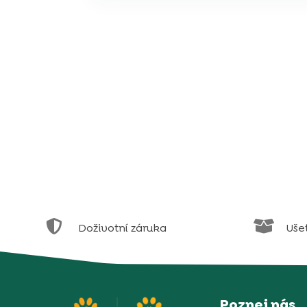


Doživotní záruka
Uše
Poznej nás