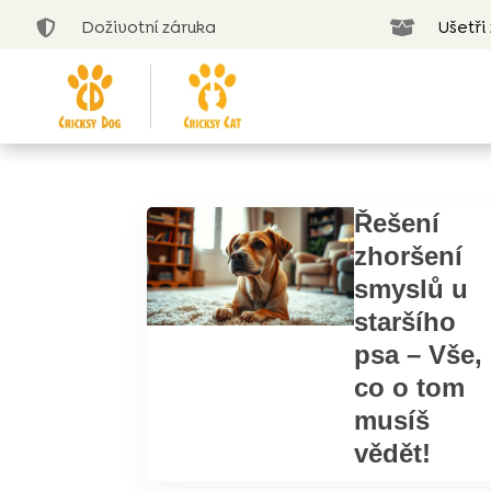
Doživotní záruka
Ušetři


Řešení
zhoršení
smyslů u
staršího
psa – Vše,
co o tom
musíš
vědět!