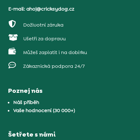
E-mail: ahoj@cricksydog.cz

Doživotní záruka

Ušetři za dopravu

Můžeš zaplatit i na dobírku

Zákaznická podpora 24/7
Poznej nás
Náš příběh
Vaše hodnocení (30 000+)
Šetřete s námi