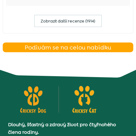
Zobrazit další recenze (1914)
Podívám se na celou nabídku
Dlouhý, šťastný a zdravý život pro čtyřnohého
člena rodiny.