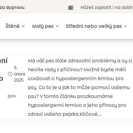
 za dopravu
Můžeš zaplatit i na dobí

Štěně
Malý pes
Střední nebo velký pes
ní
Má váš pes stále zdravotní problémy a vy si
5.
nevíte rady s příčinou? Možná byste měli
února
o
uvažovat o hypoalergenním krmivu pro
2025
psy. Co to je a jak to může pomoci vašemu
psu? V tomto článku prozkoumáme
|
pes
hypoalergenní krmivo a jeho přínosy pro
zdraví vašeho pejska.Klíčové...