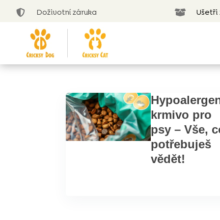
Doživotní záruka
Ušetři


Hypoalergen
krmivo pro
psy – Vše, c
potřebuješ
vědět!