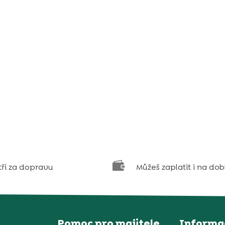

tři za dopravu
Můžeš zaplatit i na dob
Pomoc pro majitele
Informa