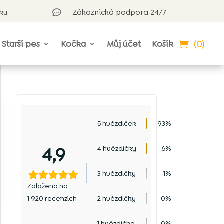
rku
Zákaznická podpora 24/7

(0)
Starší pes
Kočka
Můj účet
Košík
5 hvězdiček
93%
4,9
4 hvězdičky
6%
3 hvězdičky
1%
Založeno na
1 920 recenzích
2 hvězdičky
0%
1 hvězdička
0%