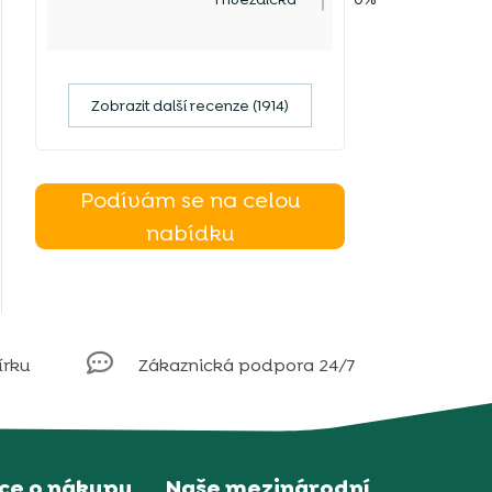
Zobrazit další recenze (1914)
Podívám se na celou
nabídku

írku
Zákaznická podpora 24/7
ce o nákupu
Naše mezinárodní