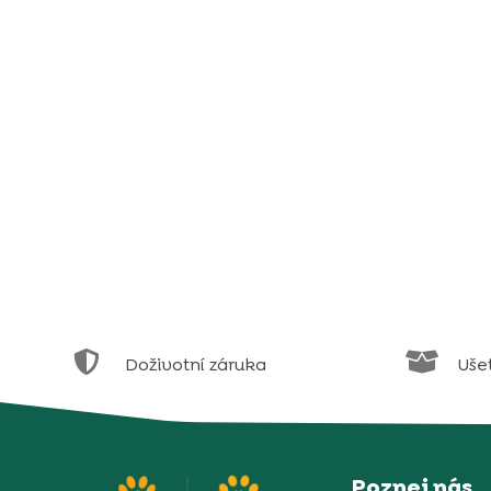


Doživotní záruka
Uše
Poznej nás