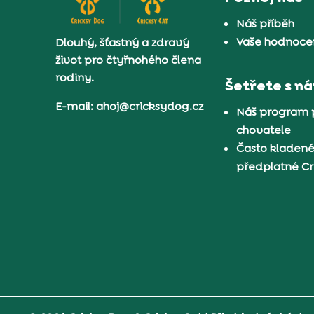
Náš příběh
Vaše hodnocen
Dlouhý, šťastný a zdravý
život pro čtyřnohého člena
rodiny.
Šetřete s n
E-mail: ahoj@cricksydog.cz
Náš program 
chovatele
Často kladené
předplatné C