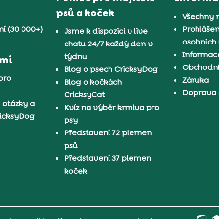
psů a koček
Všechny 
í (30 000+)
Prohlášen
Jsme k dispozici v live
osobních
chatu 24/7 každý den v
Informace
týdnu
ámi
Obchodn
Blog o psech CricksyDog
pro
Záruka
Blog o kočkách
Doprava 
CricksyCat
 otázky a
Kvíz na výběr krmiva pro
ricksyDog
psy
Představení 72 plemen
psů
Představení 37 plemen
koček