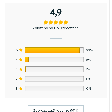
4,9
Založeno na 1 920 recenzích
5
93%
4
6%
3
1%
2
0%
1
0%
Zobrazit další recenze (1914)