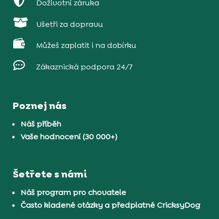

Doživotní záruka

Ušetři za dopravu

Můžeš zaplatit i na dobírku

Zákaznická podpora 24/7
Poznej nás
Náš příběh
Vaše hodnocení (30 000+)
Šetřete s námi
Náš program pro chovatele
Často kladené otázky a předplatné CricksyDog