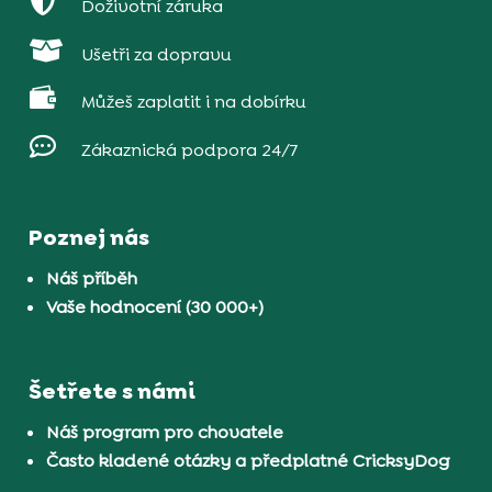

Doživotní záruka

Ušetři za dopravu

Můžeš zaplatit i na dobírku

Zákaznická podpora 24/7
Poznej nás
Náš příběh
Vaše hodnocení (30 000+)
Šetřete s námi
Náš program pro chovatele
Často kladené otázky a předplatné CricksyDog