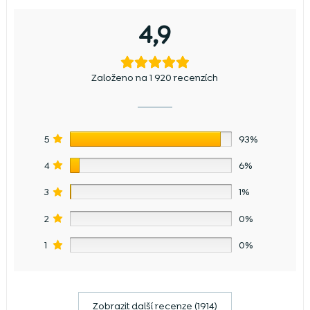
4,9
Založeno na 1 920 recenzích
5
93%
4
6%
3
1%
2
0%
1
0%
Zobrazit další recenze (1914)