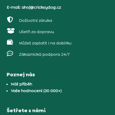
E-mail: ahoj@cricksydog.cz

Doživotní záruka

Ušetři za dopravu

Můžeš zaplatit i na dobírku

Zákaznická podpora 24/7
Poznej nás
Náš příběh
Vaše hodnocení (30 000+)
Šetřete s námi