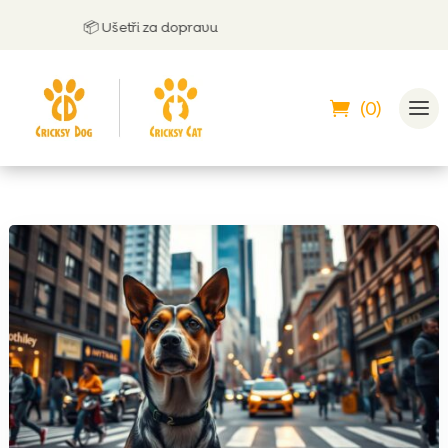
📦 Ušetři za dopravu
🤝
(0)