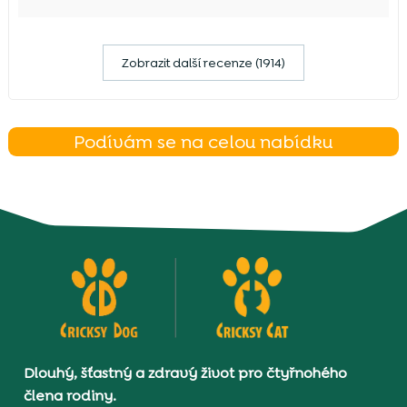
Zobrazit další recenze (1914)
Podívám se na celou nabídku
Dlouhý, šťastný a zdravý život pro čtyřnohého
člena rodiny.