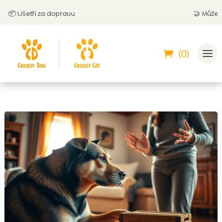
 Ušetři za dopravu
🤝
Můžeš zapla
(0)