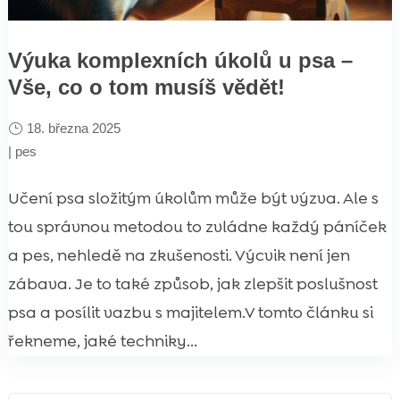
Výuka komplexních úkolů u psa –
Vše, co o tom musíš vědět!
18. března 2025
|
pes
Učení psa složitým úkolům může být výzva. Ale s
tou správnou metodou to zvládne každý páníček
a pes, nehledě na zkušenosti. Výcvik není jen
zábava. Je to také způsob, jak zlepšit poslušnost
psa a posílit vazbu s majitelem.V tomto článku si
řekneme, jaké techniky...