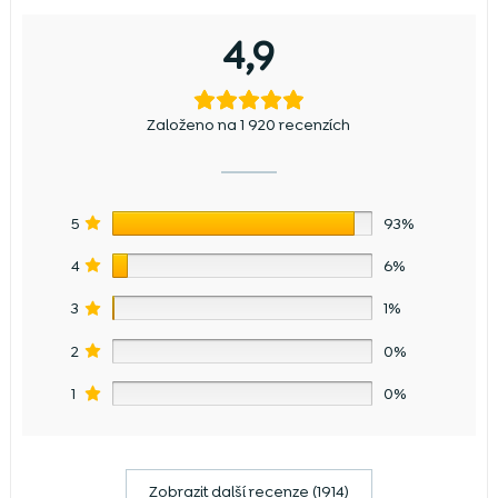
4,9
Založeno na 1 920 recenzích
5
93%
4
6%
3
1%
2
0%
1
0%
Zobrazit další recenze (1914)