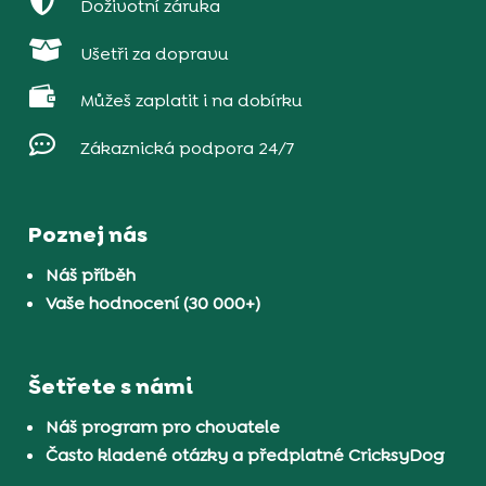

Doživotní záruka

Ušetři za dopravu

Můžeš zaplatit i na dobírku

Zákaznická podpora 24/7
Poznej nás
Náš příběh
Vaše hodnocení (30 000+)
Šetřete s námi
Náš program pro chovatele
Často kladené otázky a předplatné CricksyDog