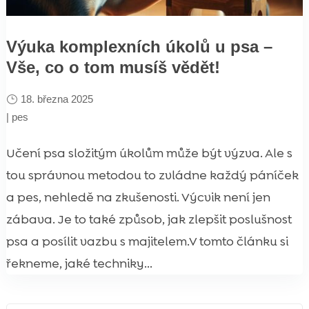
Výuka komplexních úkolů u psa –
Vše, co o tom musíš vědět!
18. března 2025
|
pes
Učení psa složitým úkolům může být výzva. Ale s
tou správnou metodou to zvládne každý páníček
a pes, nehledě na zkušenosti. Výcvik není jen
zábava. Je to také způsob, jak zlepšit poslušnost
psa a posílit vazbu s majitelem.V tomto článku si
řekneme, jaké techniky...