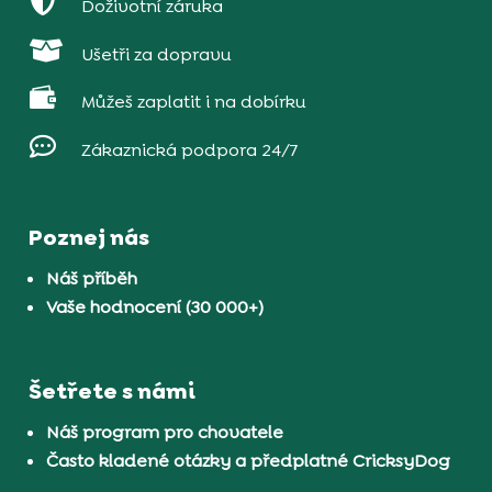

Doživotní záruka

Ušetři za dopravu

Můžeš zaplatit i na dobírku

Zákaznická podpora 24/7
Poznej nás
Náš příběh
Vaše hodnocení (30 000+)
Šetřete s námi
Náš program pro chovatele
Často kladené otázky a předplatné CricksyDog