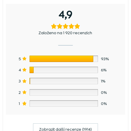
4,9
Založeno na 1 920 recenzích
5
93%
4
6%
3
1%
2
0%
1
0%
Zobrazit další recenze (1914)