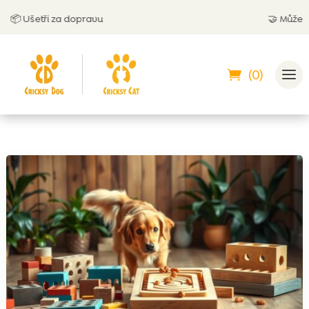
 Ušetři za dopravu
🤝
Můžeš zapla
(0)