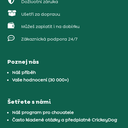

Doživotní záruka

Ušetři za dopravu

Můžeš zaplatit i na dobírku

Zákaznická podpora 24/7
Poznej nás
Náš příběh
Vaše hodnocení (30 000+)
Šetřete s námi
Náš program pro chovatele
Často kladené otázky a předplatné CricksyDog