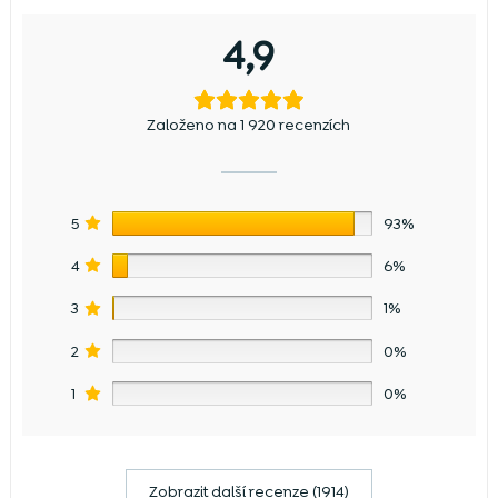
4,9
Založeno na 1 920 recenzích
5
93%
4
6%
3
1%
2
0%
1
0%
Zobrazit další recenze (1914)