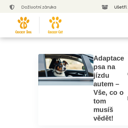
Doživotní záruka
Ušetři


Adaptace
psa na
jízdu
autem –
Vše, co o
tom
musíš
vědět!