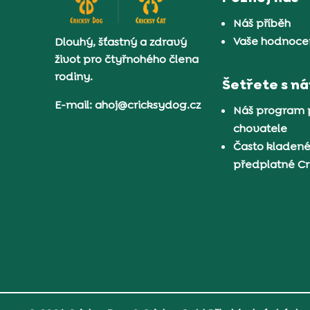
Náš příběh
Vaše hodnocen
Dlouhý, šťastný a zdravý
život pro čtyřnohého člena
rodiny.
Šetřete s n
E-mail: ahoj@cricksydog.cz
Náš program 
chovatele
Často kladené
předplatné C