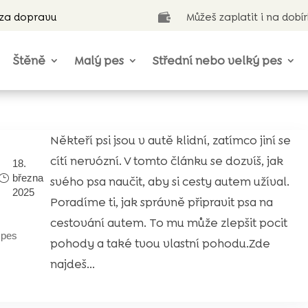
 za dopravu
Můžeš zaplatit i na dobí

Štěně
Malý pes
Střední nebo velký pes
Někteří psi jsou v autě klidní, zatímco jiní se
cítí nervózní. V tomto článku se dozvíš, jak
18.
března
svého psa naučit, aby si cesty autem užíval.
2025
Poradíme ti, jak správně připravit psa na
cestování autem. To mu může zlepšit pocit
|
pes
pohody a také tvou vlastní pohodu.Zde
najdeš...