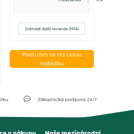
Zobrazit další recenze (1914)
Podívám se na celou
nabídku

írku
Zákaznická podpora 24/7
ce o nákupu
Naše mezinárodní