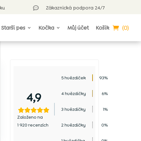
rku
Zákaznická podpora 24/7

(0)
Starší pes
Kočka
Můj účet
Košík
5 hvězdiček
93%
4,9
4 hvězdičky
6%
3 hvězdičky
1%
Založeno na
1 920 recenzích
2 hvězdičky
0%
1 hvězdička
0%