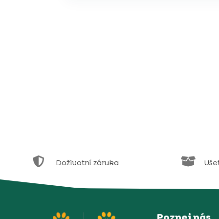


Doživotní záruka
Uše
Poznej nás