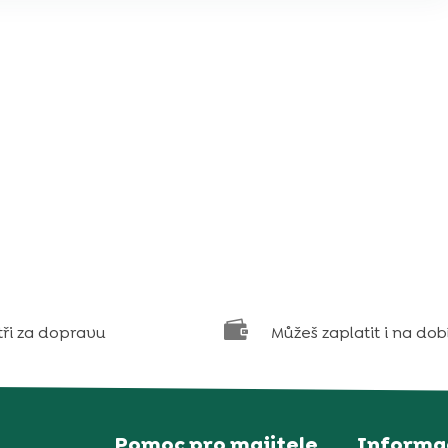

tři za dopravu
Můžeš zaplatit i na dob
Pomoc pro majitele
Informa