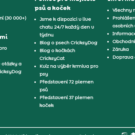
psů a koček
Všechny 
í (30 000+)
Prohlášen
Jsme k dispozici v live
osobních
chatu 24/7 každý den v
Informace
týdnu
ámi
Obchodn
Blog o psech CricksyDog
pro
Záruka
Blog o kočkách
Doprava 
CricksyCat
 otázky a
Kvíz na výběr krmiva pro
ricksyDog
psy
Představení 72 plemen
psů
Představení 37 plemen
koček