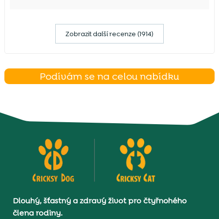
Zobrazit další recenze (1914)
Podívám se na celou nabídku
Dlouhý, šťastný a zdravý život pro čtyřnohého
člena rodiny.