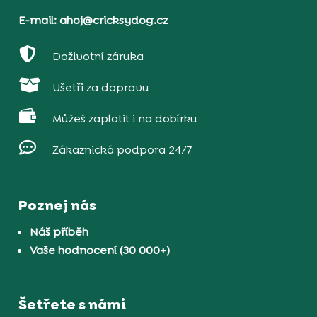
E-mail: ahoj@cricksydog.cz

Doživotní záruka

Ušetři za dopravu

Můžeš zaplatit i na dobírku

Zákaznická podpora 24/7
Poznej nás
Náš příběh
Vaše hodnocení (30 000+)
Šetřete s námi