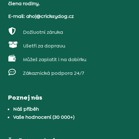
člena rodiny.
E-mail: ahoj@cricksydog.cz

Doživotní záruka

Ušetři za dopravu

Můžeš zaplatit i na dobírku

Zákaznická podpora 24/7
Poznej nás
Náš příběh
Vaše hodnocení (30 000+)