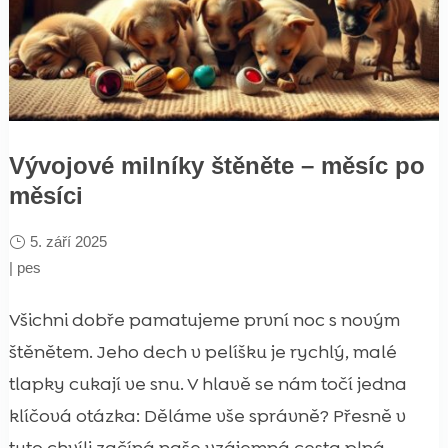
Vývojové milníky štěněte – měsíc po
měsíci
5. září 2025
|
pes
Všichni dobře pamatujeme první noc s novým
štěnětem. Jeho dech v pelíšku je rychlý, malé
tlapky cukají ve snu. V hlavě se nám točí jedna
klíčová otázka: Děláme vše správně? Přesně v