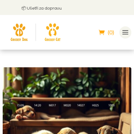
📦 Ušetři za dopravu
🤝
M
(0)