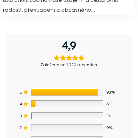
tuto chvíli začíná naše vzájemná cesta plná
radostí, překvapení a občasného...
4,9
Založeno na 1 920 recenzích
5
93%
4
6%
3
1%
2
0%