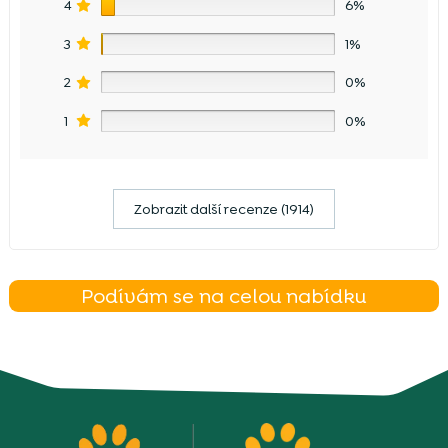
4
6%
3
1%
2
0%
1
0%
Zobrazit další recenze (1914)
Podívám se na celou nabídku