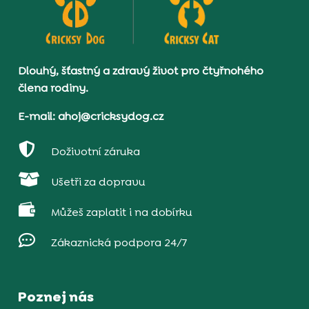
Dlouhý, šťastný a zdravý život pro čtyřnohého
člena rodiny.
E-mail: ahoj@cricksydog.cz

Doživotní záruka

Ušetři za dopravu

Můžeš zaplatit i na dobírku

Zákaznická podpora 24/7
Poznej nás