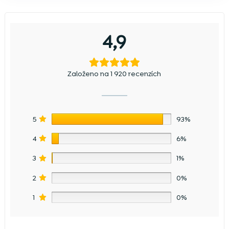
4,9
Založeno na 1 920 recenzích
5
93%
4
6%
3
1%
2
0%
1
0%