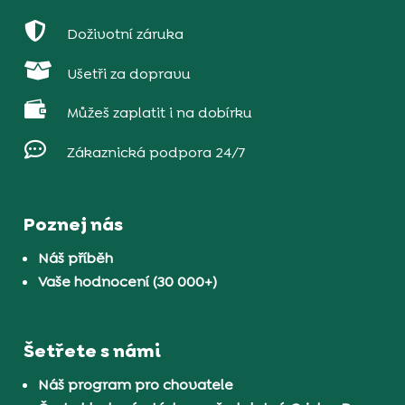

Doživotní záruka

Ušetři za dopravu

Můžeš zaplatit i na dobírku

Zákaznická podpora 24/7
Poznej nás
Náš příběh
Vaše hodnocení (30 000+)
Šetřete s námi
Náš program pro chovatele