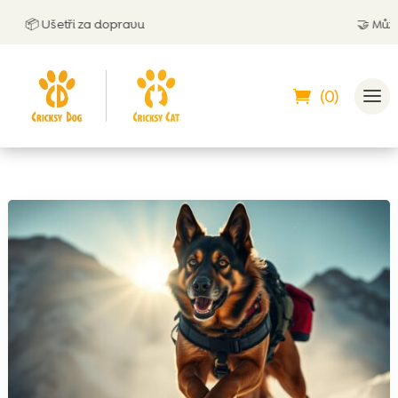
📦 Ušetři za dopravu
🤝
Můžeš zap
(0)