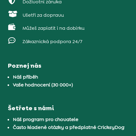

Doživotní záruka

Ušetři za dopravu

Můžeš zaplatit i na dobírku

Zákaznická podpora 24/7
Poznej nás
Náš příběh
Vaše hodnocení (30 000+)
Šetřete s námi
Náš program pro chovatele
Často kladené otázky a předplatné CricksyDog