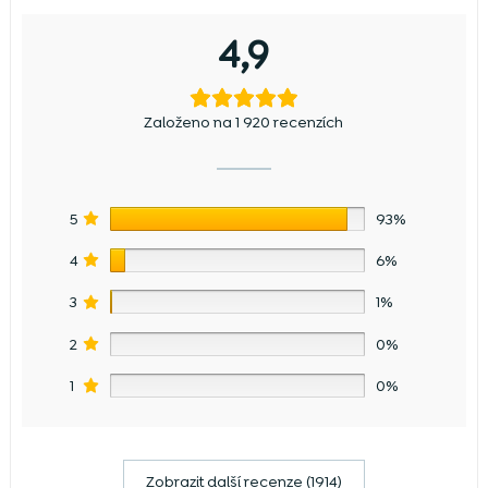
4,9
Založeno na 1 920 recenzích
5
93%
4
6%
3
1%
2
0%
1
0%
Zobrazit další recenze (1914)