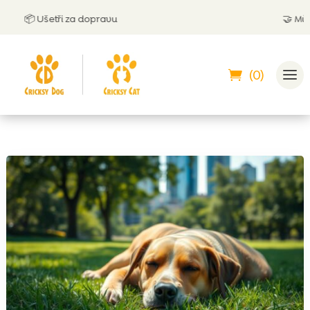
📦 Ušetři za dopravu
🤝
Můžeš za
(0)