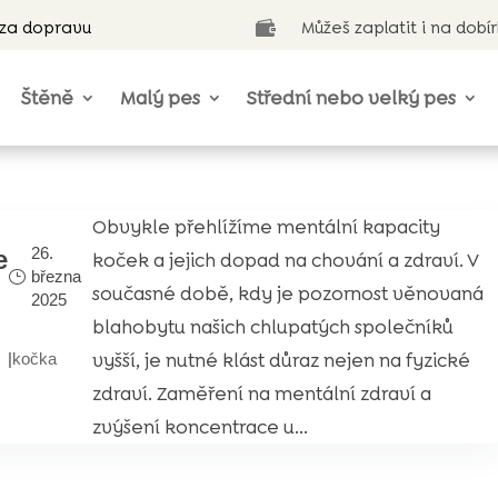
 za dopravu
Můžeš zaplatit i na dobí

Štěně
Malý pes
Střední nebo velký pes
Obvykle přehlížíme mentální kapacity
26.
e
koček a jejich dopad na chování a zdraví. V
března
současné době, kdy je pozornost věnovaná
2025
blahobytu našich chlupatých společníků
vyšší, je nutné klást důraz nejen na fyzické
|
kočka
zdraví. Zaměření na mentální zdraví a
zvýšení koncentrace u...