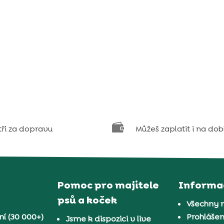

tři za dopravu
Můžeš zaplatit i na dob
Pomoc pro majitele
Informa
psů a koček
Všechny 
í (30 000+)
Prohlášen
Jsme k dispozici v live