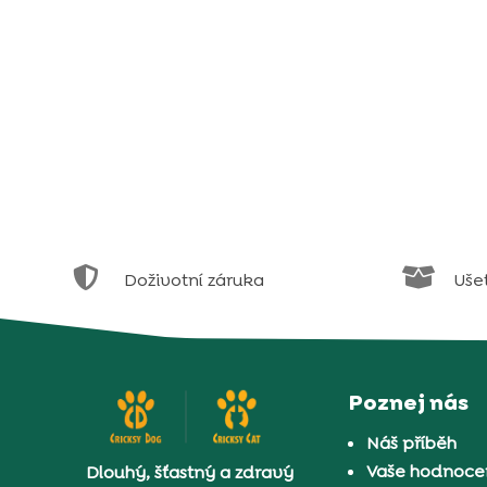


Doživotní záruka
Uše
Poznej nás
Náš příběh
Vaše hodnocen
Dlouhý, šťastný a zdravý