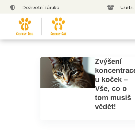
Doživotní záruka
Ušetři


Zvýšení
koncentrac
u koček –
Vše, co o
tom musíš
vědět!