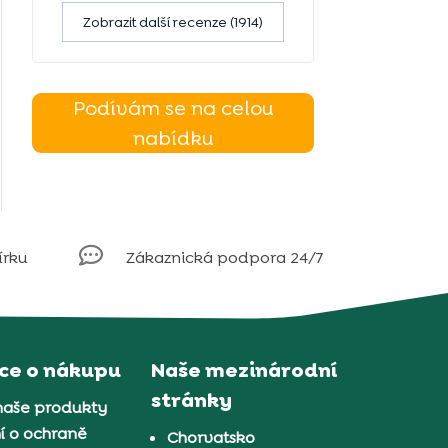
Zobrazit další recenze (1914)
Podívám se na celou
nabídku

írku
Zákaznická podpora 24/7
ce o nákupu
Naše mezinárodní
stránky
naše produkty
í o ochraně
Chorvatsko