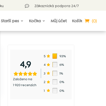
rku
Zákaznická podpora 24/7

(0)
Starší pes
Kočka
Můj účet
Košík
5
93%
4,9
4
6%
3
1%
Založeno na
2
0%
1 920 recenzích
1
0%