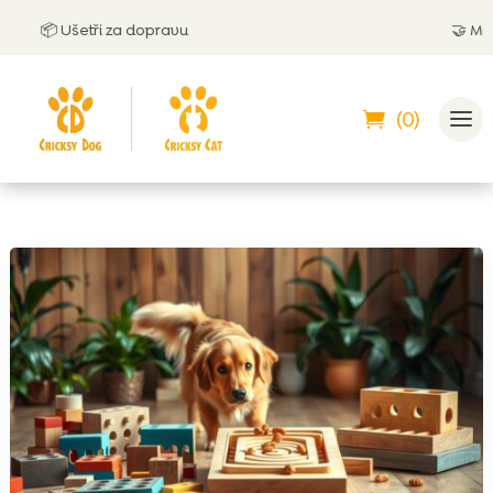
📦 Ušetři za dopravu
🤝
Můžeš za
(0)