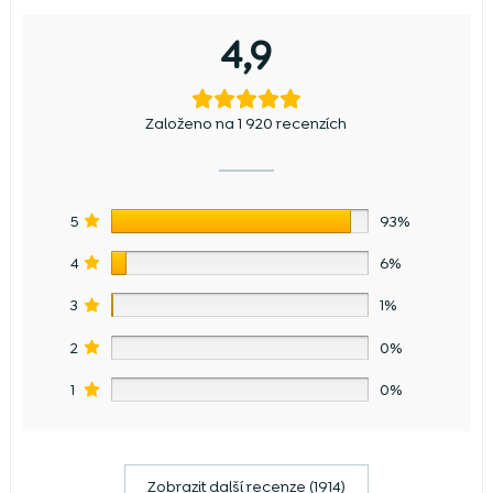
4,9
Založeno na 1 920 recenzích
5
93%
4
6%
3
1%
2
0%
1
0%
Zobrazit další recenze (1914)