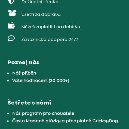

Doživotní záruka

Ušetři za dopravu

Můžeš zaplatit i na dobírku

Zákaznická podpora 24/7
Poznej nás
Náš příběh
Vaše hodnocení (30 000+)
Šetřete s námi
Náš program pro chovatele
Často kladené otázky a předplatné CricksyDog