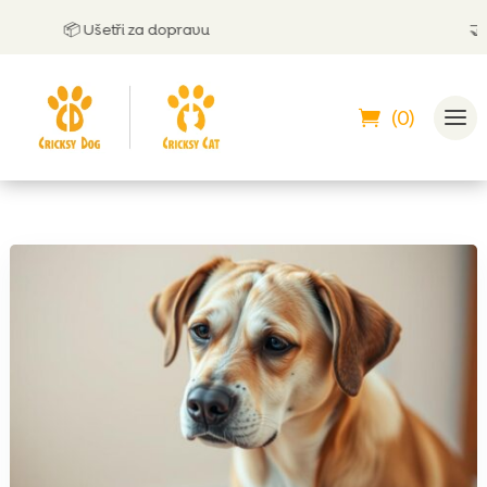
📦 Ušetři za dopravu
🤝
Můžeš
(0)