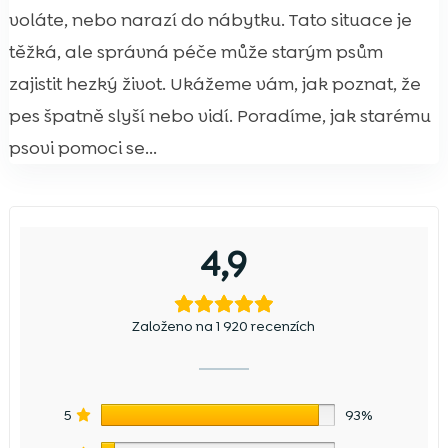
voláte, nebo narazí do nábytku. Tato situace je
těžká, ale správná péče může starým psům
zajistit hezký život. Ukážeme vám, jak poznat, že
pes špatně slyší nebo vidí. Poradíme, jak starému
psovi pomoci se...
4,9
Založeno na 1 920 recenzích
5
93%