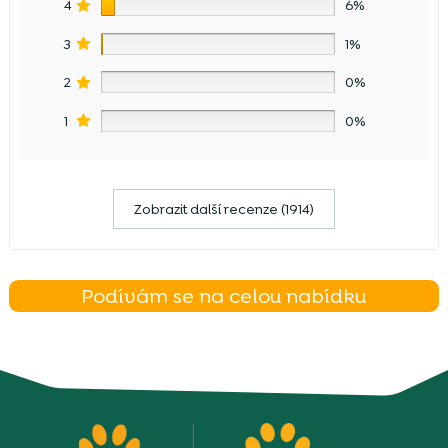
4
6%
3
1%
2
0%
1
0%
Zobrazit další recenze (1914)
Podívám se na celou nabídku