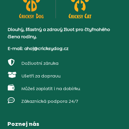
Dlouhý, šťastný a zdravý život pro čtyřnohého
člena rodiny.
E-mail: ahoj@cricksydog.cz

Doživotní záruka

Ušetři za dopravu

Můžeš zaplatit i na dobírku

Zákaznická podpora 24/7
Poznej nás