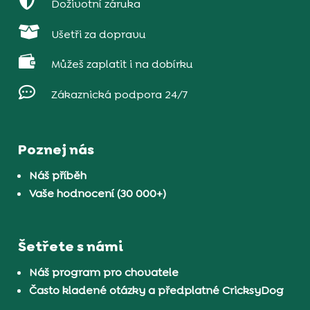

Doživotní záruka

Ušetři za dopravu

Můžeš zaplatit i na dobírku

Zákaznická podpora 24/7
Poznej nás
Náš příběh
Vaše hodnocení (30 000+)
Šetřete s námi
Náš program pro chovatele
Často kladené otázky a předplatné CricksyDog