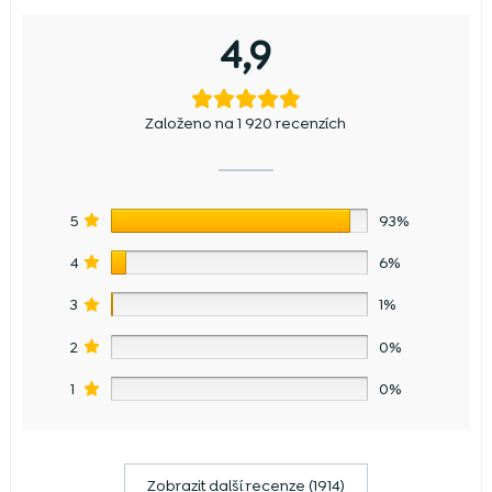
4,9
Založeno na 1 920 recenzích
5
93%
4
6%
3
1%
2
0%
1
0%
Zobrazit další recenze (1914)