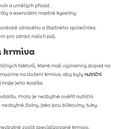
vin a umělých přísad.
rály a esenciální mastné kyseliny.
podobě zdravého a šťastného společníka.
m pro zdraví našich psů.
u krmiva
zličných faktorů, které mají významný dopad na
e musíme na složení krmiva, aby byly
nutriční
hraje jeho kvalita.
italitu. Proto je nezbytné ověřit nutriční
ezbytné živiny, jako jsou bílkoviny, tuky,
e nezbytné zvolit specializované krmivo.