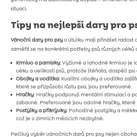
situaci.
Tipy na nejlepší dary pro p
Vánoční dary pro psy
v útulku mají přinášet radost a
zaměřit se na konkrétní potřeby psů různých věků a
Krmivo a pamlsky
: Výživné a lahodné krmivo je 
věku a velikosti psů, protože štěňata, dospělí ps
Obojky a vodítka
: Kvalitní obojky a vodítka zaji
které se přizpůsobí růstu psa, jsou preferované.
Hračky
: Hračky podporují mentální stimulaci a 
zabavné. Preferované jsou odolné hračky, které
Postýlky a přikrývky
: Pohodlné postýlky a měkké
což je v zimních měsících nezbytné.
Pečlivý výběr vánočních darů pro psy nejen obohacu