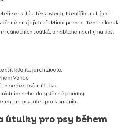
ří se ocitli v těžkostech. Identifikovat, jaké
klíčové pro jejich efektivní pomoc. Tento článek
em vánočních svátků, a nabídne návrhy na vaši
šit kvalitu jejich života.
během Vánoc.
ch potřeb psů v útulku.
olnictvím nebo dary věcné povahy.
jen pro psy, ale i pro komunitu.
na útulky pro psy během