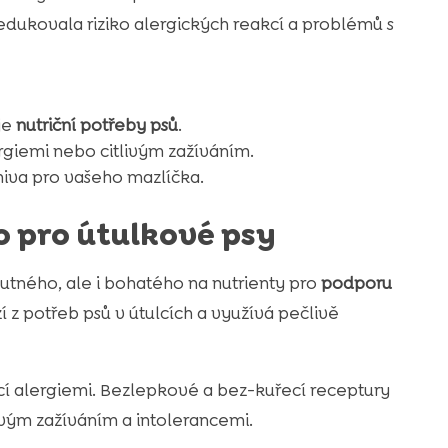
dukovala riziko alergických reakcí a problémů s
uje
nutriční potřeby psů
.
rgiemi nebo citlivým zažíváním.
miva pro vašeho mazlíčka.
o pro útulkové psy
tného, ale i bohatého na nutrienty pro
podporu
 z potřeb psů v útulcích a využívá pečlivě
ící alergiemi. Bezlepkové a bez-kuřecí receptury
ivým zažíváním a intolerancemi.