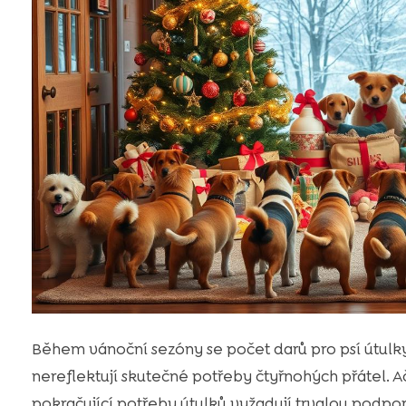
Během vánoční sezóny se počet darů pro psí útulk
nereflektují skutečné potřeby čtyřnohých přátel. Ač
pokračující potřeby útulků vyžadují trvalou podpor