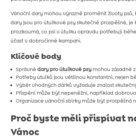
Vánoční dary mohou výrazně proměnit životy psů, kte
dary jsou pro útulkové psy skutečně prospěšné, je 
prozkoumá, co psi v útulku opravdu potřebují běh
účast v dobročinné kampani.
Klíčové body
Správné
dary pro útulkové psy
mohou zásadně zlep
Potřeby útulků jsou většinou konstantní, nejen 
Výběr vhodných dárků vyžaduje znalost skutečný
Přispění může být nepeněžní, například dobrov
Organizace vánoční sbírky může být prospěšná ne
Proč byste měli přispívat 
Vánoc