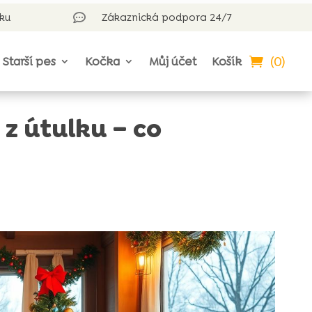
rku
Zákaznická podpora 24/7

(0)
Starší pes
Kočka
Můj účet
Košík
z útulku – co