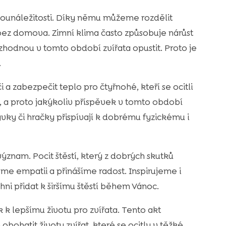
 sounáležitosti. Díky němu můžeme rozdělit
y bez domova. Zimní klima často způsobuje nárůst
ozhodnou v tomto období zvířata opustit. Proto je
.
a zabezpečit teplo pro čtyřnohé, kteří se ocitli
 a proto jakýkoliv příspěvek v tomto období
vky či hračky přispívají k dobrému fyzickému i
ýznam. Pocit štěstí, který z dobrých skutků
me empatii a přinášíme radost. Inspirujeme i
ni přidat k širšímu štěstí během Vánoc.
k lepšímu životu pro zvířata. Tento akt
hatit životy zvířat, které se ocitly v těžké