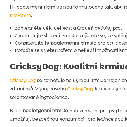
Hypoalergenní krmiva jsou formulována tak, aby re
trávením
.
Zohledněte věk, velikost a úroveň aktivity psa.
Zkontrolujte složení krmiva a ujistěte se, že splň
Considerujte
hypoalergenní krmivo
pro psy s ale
Poraďte se s veterinářem o nejlepší možnosti kr
CricksyDog: Kvalitní krmiv
CricksyDog
se zaměřuje na výrobu krmiva nejen chu
zdraví psů
. Vývoj našeho
CricksyDog
krmiva
vychází
selektované ingredience.
Naše
nealergenní krmivo
nabízí řešení pro psy trp
umožňují bezpečnou konzumaci i pro jedince s citl