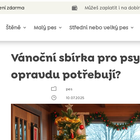
ení zdarma
Můžeš zaplatit i na dobí

Štěně
Malý pes
Střední nebo velký pes
Vánoční sbírka pro psy 
opravdu potřebují?
m
pes
}
10.07.2025