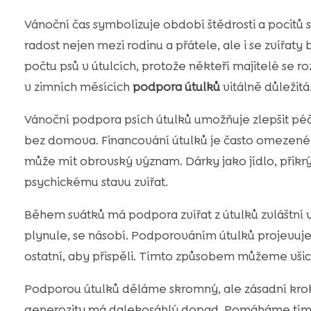
Vánoční čas symbolizuje období štědrosti a pocitů
radost nejen mezi rodinu a přátele, ale i se zvířat
počtu psů v útulcích, protože někteří majitelé se r
v zimních měsících
podpora útulků
vitálně důležitá
Vánoční podpora psích útulků umožňuje zlepšit péči 
bez domova. Financování útulků je často omezené,
může mít obrovský význam. Dárky jako jídlo, přikrý
psychickému stavu zvířat.
Během svátků má podpora zvířat z útulků zvláštní v
plynule, se násobí. Podporováním útulků projevuje
ostatní, aby přispěli. Tímto způsobem můžeme všich
Podporou útulků děláme skromný, ale zásadní krok 
generozity má dalekosáhlý dopad. Pomáháme tím obo