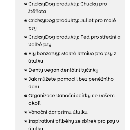
CricksyDog produkty: Chucky pro

štěňata
CricksyDog produkty: Juliet pro malé

psy
CricksyDog produkty: Ted pro střední a

velké psy
Ely konzervy: Mokré krmivo pro psy z

útulku
Denty vegan dentální tyčinky

Jak můžete pomoci i bez peněžního

daru
Organizace vánoční sbírky ve vašem

okolí
Vánoční dar psímu útulku

Inspirativní příběhy ze sbírek pro psy v

útulku