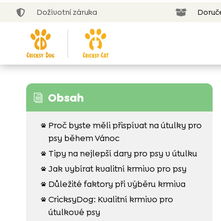
Doživotní záruka
Doruč


Obsah
i
Proč byste měli přispívat na útulky pro

psy během Vánoc
Tipy na nejlepší dary pro psy v útulku

Jak vybírat kvalitní krmivo pro psy

Důležité faktory při výběru krmiva

CricksyDog: Kvalitní krmivo pro

útulkové psy