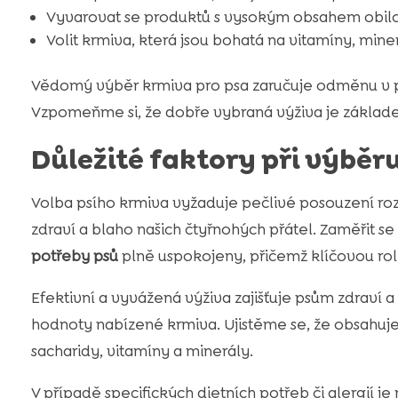
Vyvarovat se produktů s vysokým obsahem obilo
Volit krmiva, která jsou bohatá na vitamíny, mine
Vědomý výběr krmiva pro psa zaručuje odměnu v 
Vzpomeňme si, že dobře vybraná výživa je základe
Důležité faktory při výběr
Volba psího krmiva vyžaduje pečlivé posouzení ro
zdraví a blaho našich čtyřnohých přátel. Zaměřit s
potřeby psů
plně uspokojeny, přičemž klíčovou roli 
Efektivní a vyvážená výživa zajišťuje psům zdraví a v
hodnoty nabízené krmiva. Ujistěme se, že obsahuje n
sacharidy, vitamíny a minerály.
V případě specifických dietních potřeb či alergií j