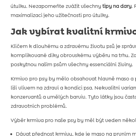
útulku. Nezapomeňte zvážit všechny
tipy na dary
.
maximalizaci jeho užitečnosti pro útulky.
Jak vybírat kvalitní krmiv
Klíčem k dlouhému a zdravému životu psů je sprá
komplikované díky obrovskému výběru na trhu. Za
poskytnou našim psům všechny essenciální živiny.
Krmivo pro psy by mělo obsahovat hlavně maso a pří
liší vlivem na zdraví a kondici psa. Nekvalitní var
konzervantů a umělých barviv. Tyto látky jsou čast
zdravotních problémů.
Výběr krmiva pro naše psy by měl být veden někol
Dávat přednost krmivu, kde je maso na prvním mí