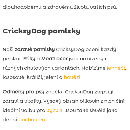
dlouhodobému a zdravému životu vašich psů.
CricksyDog pamlsky
Naši
zdravé pamlsky
CricksyDog ocení každý
pejskař.
Friky
a
MeatLover
jsou nabízeny v
různých chuťových variantách. Nabízíme
jehněčí
,
lososové, králičí, jelení a
hovězí
.
Odměny pro psy
značky CricksyDog zlepšují
zdraví a vitality. Vysoký obsah bílkovin z nich činí
ideální volbu pro
výcvik
. Jsou také skvělé jako
denní
pochoutka
.