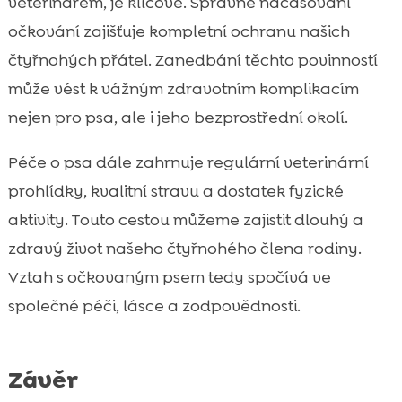
veterinářem, je klíčové. Správné načasování
očkování zajišťuje kompletní ochranu našich
čtyřnohých přátel. Zanedbání těchto povinností
může vést k vážným zdravotním komplikacím
nejen pro psa, ale i jeho bezprostřední okolí.
Péče o psa dále zahrnuje regulární veterinární
prohlídky, kvalitní stravu a dostatek fyzické
aktivity. Touto cestou můžeme zajistit dlouhý a
zdravý život našeho čtyřnohého člena rodiny.
Vztah s očkovaným psem tedy spočívá ve
společné péči, lásce a zodpovědnosti.
Závěr