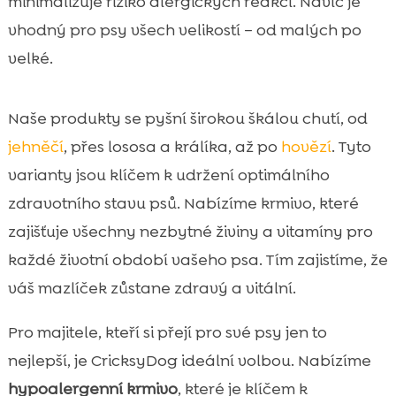
minimalizuje riziko alergických reakcí. Navíc je
vhodný pro psy všech velikostí – od malých po
velké.
Naše produkty se pyšní širokou škálou chutí, od
jehněčí
, přes lososa a králíka, až po
hovězí
. Tyto
varianty jsou klíčem k udržení optimálního
zdravotního stavu psů. Nabízíme krmivo, které
zajišťuje všechny nezbytné živiny a vitamíny pro
každé životní období vašeho psa. Tím zajistíme, že
váš mazlíček zůstane zdravý a vitální.
Pro majitele, kteří si přejí pro své psy jen to
nejlepší, je CricksyDog ideální volbou. Nabízíme
hypoalergenní krmivo
, které je klíčem k