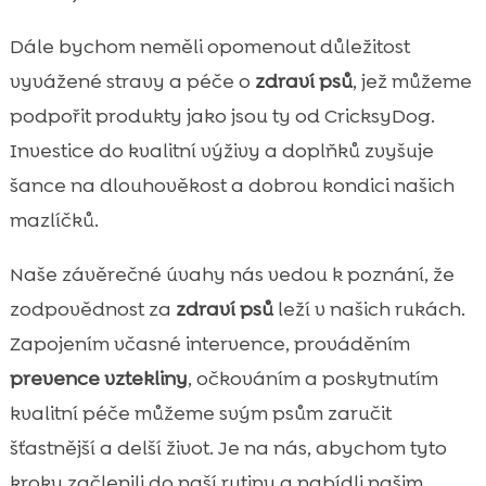
Dále bychom neměli opomenout důležitost
vyvážené stravy a péče o
zdraví psů
, jež můžeme
podpořit produkty jako jsou ty od CricksyDog.
Investice do kvalitní výživy a doplňků zvyšuje
šance na dlouhověkost a dobrou kondici našich
mazlíčků.
Naše závěrečné úvahy nás vedou k poznání, že
zodpovědnost za
zdraví psů
leží v našich rukách.
Zapojením včasné intervence, prováděním
prevence vztekliny
, očkováním a poskytnutím
kvalitní péče můžeme svým psům zaručit
šťastnější a delší život. Je na nás, abychom tyto
kroky začlenili do naší rutiny a nabídli našim