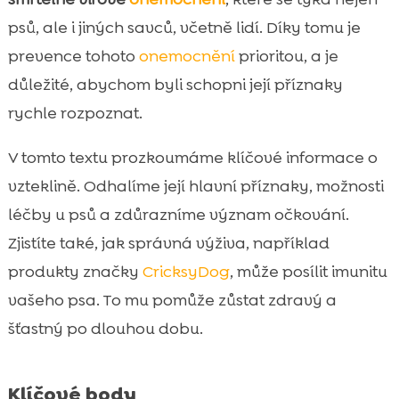
Prevence vztekliny u psa
psů, ale i jiných savců, včetně lidí. Díky tomu je

Proč je očkování zásadní
prevence tohoto
onemocnění
prioritou, a je

CricksyDog – nejlepší výživa pro psy

důležité, abychom byli schopni její příznaky
CricksyDog pamlsky

rychle rozpoznat.
CricksyDog vitamíny a péče o srst

V tomto textu prozkoumáme klíčové informace o
Co dělat, když máte podezření na vzteklinu

u psa
vzteklině. Odhalíme její hlavní příznaky, možnosti
Život s očkovaným psem
léčby u psů a zdůrazníme význam očkování.

Závěr
Zjistíte také, jak správná výživa, například

FAQ
produkty značky
CricksyDog
, může posílit imunitu

vašeho psa. To mu pomůže zůstat zdravý a
šťastný po dlouhou dobu.
Klíčové body