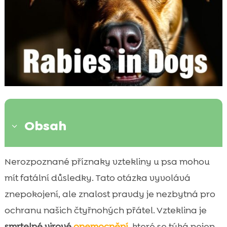
Obsah
3
Co je vzteklina u psa?
Nerozpoznané příznaky vztekliny u psa mohou

Příčiny vztekliny u psa
mít fatální důsledky. Tato otázka vyvolává

Příznaky vztekliny u psa
znepokojení, ale znalost pravdy je nezbytná pro

Diagnóza vztekliny u psa
ochranu našich čtyřnohých přátel. Vzteklina je

Léčba vztekliny u psa
smrtelné virové
onemocnění
, které se týká nejen
