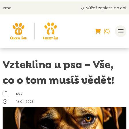
🤝
Můžeš zaplatit i na dobírku
(0)
Vzteklina u psa – Vše,
co o tom musíš vědět!
m
pes
}
16.04.2025